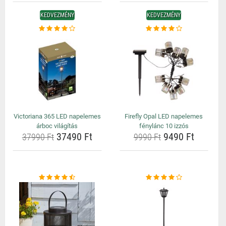
KEDVEZMÉNY
KEDVEZMÉNY
Victoriana 365 LED napelemes
Firefly Opal LED napelemes
árboc világítás
fénylánc 10 izzós
37490 Ft
9490 Ft
37990 Ft
9990 Ft