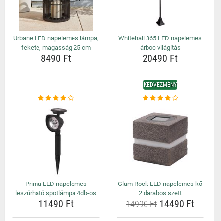
Urbane LED napelemes lámpa,
Whitehall 365 LED napelemes
fekete, magasság 25 cm
árboc világítás
8490 Ft
20490 Ft
KEDVEZMÉNY
Prima LED napelemes
Glam Rock LED napelemes kő
leszúrható spotlámpa 4db-os
2 darabos szett
11490 Ft
14490 Ft
14990 Ft