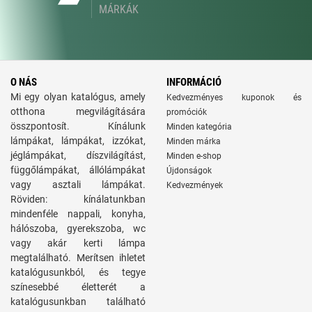
MÁRKÁK
O NÁS
INFORMÁCIÓ
Mi egy olyan katalógus, amely
Kedvezményes kuponok és
otthona megvilágítására
promóciók
összpontosít. Kínálunk
Minden kategória
lámpákat, lámpákat, izzókat,
Minden márka
jéglámpákat, díszvilágítást,
Minden e-shop
függőlámpákat, állólámpákat
Újdonságok
vagy asztali lámpákat.
Kedvezmények
Röviden: kínálatunkban
mindenféle nappali, konyha,
hálószoba, gyerekszoba, wc
vagy akár kerti lámpa
megtalálható. Merítsen ihletet
katalógusunkból, és tegye
színesebbé életterét a
katalógusunkban található