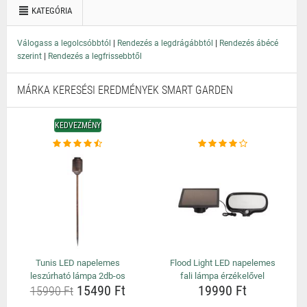
KATEGÓRIA
|
|
Válogass a legolcsóbbtól
Rendezés a legdrágábbtól
Rendezés ábécé
|
szerint
Rendezés a legfrissebbtől
MÁRKA KERESÉSI EREDMÉNYEK SMART GARDEN
KEDVEZMÉNY
Tunis LED napelemes
Flood Light LED napelemes
leszúrható lámpa 2db-os
fali lámpa érzékelővel
15490 Ft
19990 Ft
15990 Ft