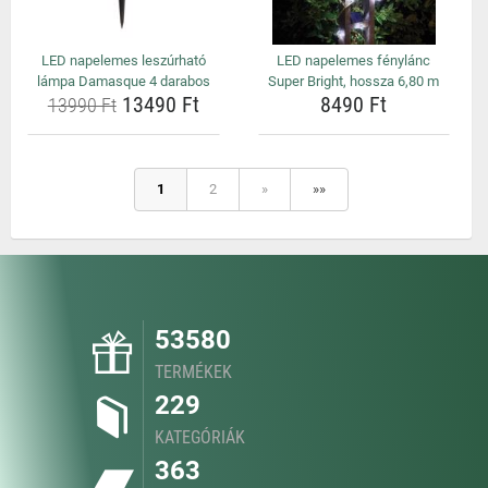
LED napelemes leszúrható
LED napelemes fénylánc
lámpa Damasque 4 darabos
Super Bright, hossza 6,80 m
13490 Ft
8490 Ft
13990 Ft
1
2
»
»»
53580
TERMÉKEK
229
KATEGÓRIÁK
363