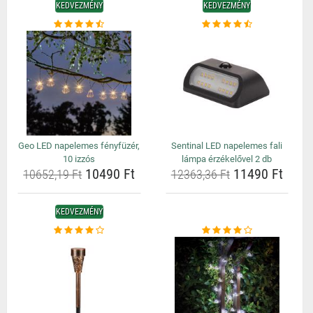
KEDVEZMÉNY
KEDVEZMÉNY
Geo LED napelemes fényfüzér,
Sentinal LED napelemes fali
10 izzós
lámpa érzékelővel 2 db
10490 Ft
11490 Ft
10652,19 Ft
12363,36 Ft
KEDVEZMÉNY