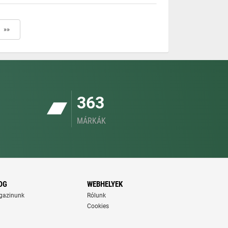
»»
363
MÁRKÁK
OG
WEBHELYEK
gazinunk
Rólunk
Cookies