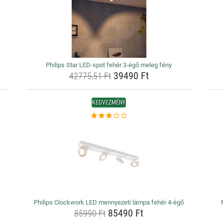
Philips Star LED-spot fehér 3-égő meleg fény
39490 Ft
42775,51 Ft
KEDVEZMÉNY
Philips Clockwork LED mennyezeti lámpa fehér 4-égő
85490 Ft
85990 Ft