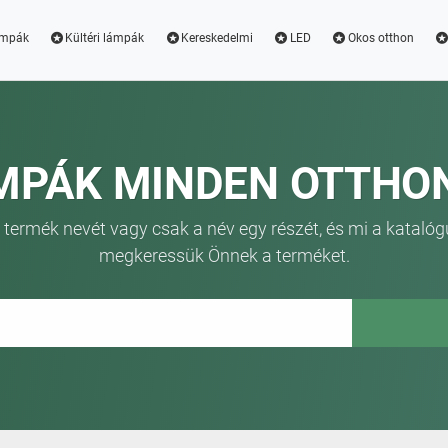
ámpák
Kültéri lámpák
Kereskedelmi
LED
Okos otthon
MPÁK MINDEN OTTHO
 termék nevét vagy csak a név egy részét, és mi a katalóg
megkeressük Önnek a terméket.