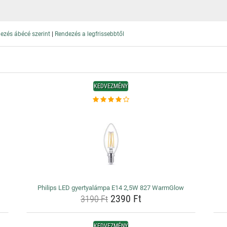
|
ezés ábécé szerint
Rendezés a legfrissebbtől
KEDVEZMÉNY
Philips LED gyertyalámpa E14 2,5W 827 WarmGlow
2390 Ft
3190 Ft
KEDVEZMÉNY