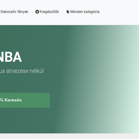
Dekoratív fények
Kiegészítők
Minden kategória
NBA
us átnézése nélkül
Keresés