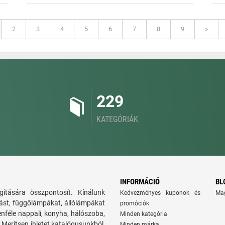
2
3
4
5
6
7
8
9
»
229
KATEGÓRIÁK
INFORMÁCIÓ
BL
ítására összpontosít. Kínálunk
Kedvezményes kuponok és
Ma
tást, függőlámpákat, állólámpákat
promóciók
nféle nappali, konyha, hálószoba,
Minden kategória
Merítsen ihletet katalógusunkból,
Minden márka