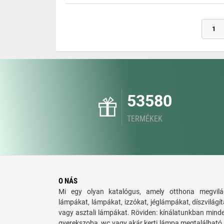
1
53580
TERMÉKEK
O NÁS
Mi egy olyan katalógus, amely otthona megvilág
lámpákat, lámpákat, izzókat, jéglámpákat, díszvilágí
vagy asztali lámpákat. Röviden: kínálatunkban minde
gyerekszoba, wc vagy akár kerti lámpa megtalálható. 