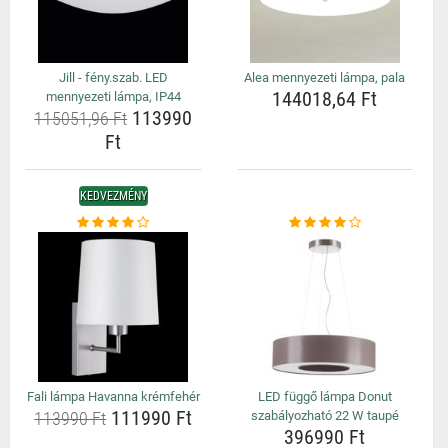
Jill - fény.szab. LED
Alea mennyezeti lámpa, pala
144018,64 Ft
mennyezeti lámpa, IP44
113990
115051,96 Ft
Ft
KEDVEZMÉNY
Fali lámpa Havanna krémfehér
LED függő lámpa Donut
111990 Ft
113990 Ft
szabályozható 22 W taupé
396990 Ft