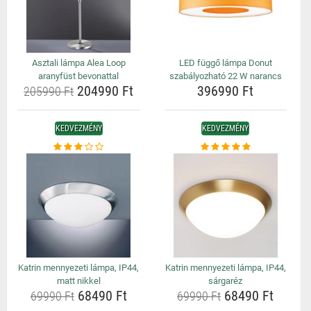
Asztali lámpa Alea Loop
LED függő lámpa Donut
aranyfüst bevonattal
szabályozható 22 W narancs
204990 Ft
396990 Ft
205990 Ft
KEDVEZMÉNY
KEDVEZMÉNY
Katrin mennyezeti lámpa, IP44,
Katrin mennyezeti lámpa, IP44,
matt nikkel
sárgaréz
68490 Ft
68490 Ft
69990 Ft
69990 Ft