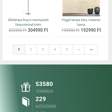
Állólámpa Royce mennyezeti
Függő lámpa Alea, melanzs
fényszóróval krém
barna
304990 Ft
192990 Ft
305990 Ft
193990 Ft
1
2
3
4
5
»
»»
53580
TERMÉKEK
229
KATEGÓRIÁK