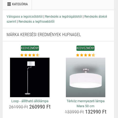
KATEGÓRIA
|
|
Válogass a legolcsóbbtól
Rendezés a legdrágábbtól
Rendezés ábécé
|
szerint
Rendezés a legfrissebbtől
MÁRKA KERESÉSI EREDMÉNYEK HUFNAGEL
KEDVEZMÉNY
KEDVEZMÉNY
Loop - állítható állólámpa
Térköz mennyezeti lámpa
260990 Ft
261990 Ft
Mara 50 cm
132990 Ft
133990 Ft