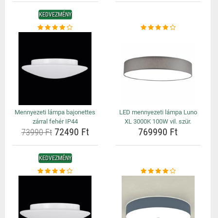
KEDVEZMÉNY
Mennyezeti lámpa bajonettes
LED mennyezeti lámpa Luno
zárral fehér IP44
XL 3000K 100W vil. szür.
72490 Ft
769990 Ft
73990 Ft
KEDVEZMÉNY