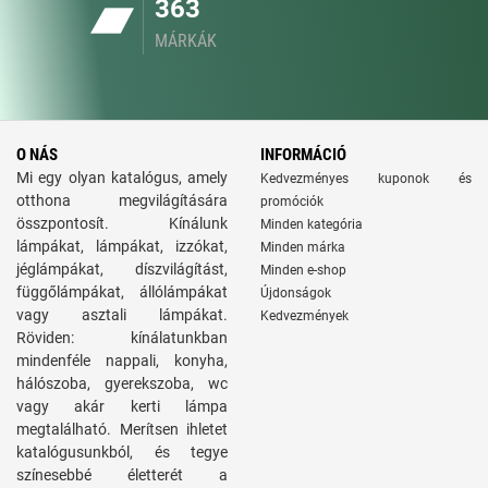
363
MÁRKÁK
O NÁS
INFORMÁCIÓ
Mi egy olyan katalógus, amely
Kedvezményes kuponok és
otthona megvilágítására
promóciók
összpontosít. Kínálunk
Minden kategória
lámpákat, lámpákat, izzókat,
Minden márka
jéglámpákat, díszvilágítást,
Minden e-shop
függőlámpákat, állólámpákat
Újdonságok
vagy asztali lámpákat.
Kedvezmények
Röviden: kínálatunkban
mindenféle nappali, konyha,
hálószoba, gyerekszoba, wc
vagy akár kerti lámpa
megtalálható. Merítsen ihletet
katalógusunkból, és tegye
színesebbé életterét a