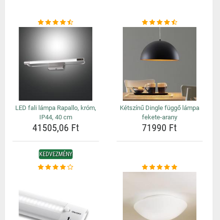
LED fali lámpa Rapallo, króm,
Kétszínű Dingle függő lámpa
IP44, 40 cm
fekete-arany
41505,06 Ft
71990 Ft
KEDVEZMÉNY