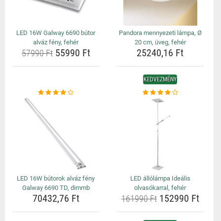
LED 16W Galway 6690 bútor
Pandora mennyezeti lámpa, Ø
alváz fény, fehér
20 cm, üveg, fehér
55990 Ft
25240,16 Ft
57990 Ft
KEDVEZMÉNY
LED 16W bútorok alváz fény
LED állólámpa Ideális
Galway 6690 TD, dimmb
olvasókarral, fehér
70432,76 Ft
152990 Ft
161990 Ft