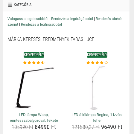
KATEGÓRIA
|
|
Válogass a legolcsóbbtól
Rendezés a legdrágábbtól
Rendezés ábécé
|
szerint
Rendezés a legfrissebbtől
MÁRKA KERESÉSI EREDMÉNYEK FABAS LUCE
KEDVEZMÉNY
KEDVEZMÉNY
LED lámpa Wasp,
LED állólámpa Regina, 1 izzós,
érintésszabályozóval, fekete
fehér
84990 Ft
96490 Ft
105990 Ft
121580,27 Ft