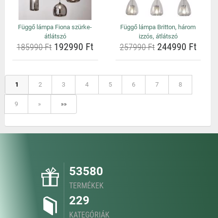
Függő lámpa Fiona szürke-
Függő lámpa Britton, három
átlátszó
izzós, átlátszó
192990 Ft
244990 Ft
185990 Ft
257990 Ft
1
2
3
4
5
6
7
8
9
»
»»
53580
TERMÉKEK
229
KATEGÓRIÁK