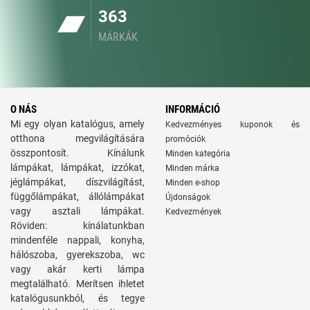
363
MÁRKÁK
O NÁS
INFORMÁCIÓ
Mi egy olyan katalógus, amely
Kedvezményes kuponok és
otthona megvilágítására
promóciók
összpontosít. Kínálunk
Minden kategória
lámpákat, lámpákat, izzókat,
Minden márka
jéglámpákat, díszvilágítást,
Minden e-shop
függőlámpákat, állólámpákat
Újdonságok
vagy asztali lámpákat.
Kedvezmények
Röviden: kínálatunkban
mindenféle nappali, konyha,
hálószoba, gyerekszoba, wc
vagy akár kerti lámpa
megtalálható. Merítsen ihletet
katalógusunkból, és tegye