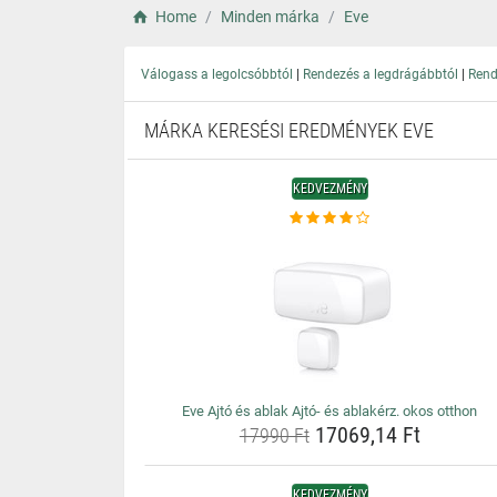
Home
Minden márka
Eve
|
|
Válogass a legolcsóbbtól
Rendezés a legdrágábbtól
Rend
MÁRKA KERESÉSI EREDMÉNYEK EVE
KEDVEZMÉNY
Eve Ajtó és ablak Ajtó- és ablakérz. okos otthon
17069,14 Ft
17990 Ft
KEDVEZMÉNY