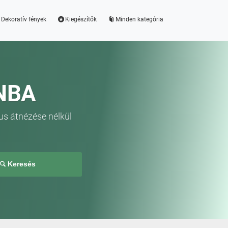
Dekoratív fények
Kiegészítők
Minden kategória
NBA
us átnézése nélkül
Keresés