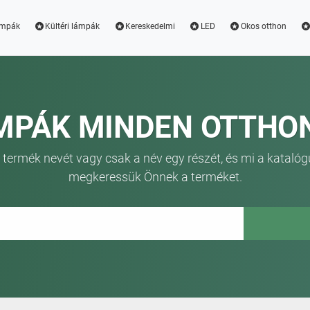
ámpák
Kültéri lámpák
Kereskedelmi
LED
Okos otthon
MPÁK MINDEN OTTHO
 termék nevét vagy csak a név egy részét, és mi a katalóg
megkeressük Önnek a terméket.