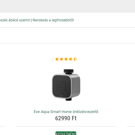
|
ezés ábécé szerint
Rendezés a legfrissebbtől
Eve Aqua Smart Home öntözésvezérlő
62990 Ft
KEDVEZMÉNY