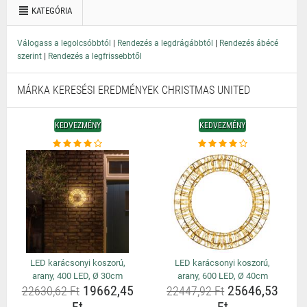
KATEGÓRIA
|
|
Válogass a legolcsóbbtól
Rendezés a legdrágábbtól
Rendezés ábécé
|
szerint
Rendezés a legfrissebbtől
MÁRKA KERESÉSI EREDMÉNYEK CHRISTMAS UNITED
KEDVEZMÉNY
KEDVEZMÉNY
LED karácsonyi koszorú,
LED karácsonyi koszorú,
arany, 400 LED, Ø 30cm
arany, 600 LED, Ø 40cm
19662,45
25646,53
22630,62 Ft
22447,92 Ft