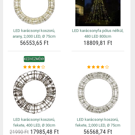
LED karácsonyi koszorú,
LED karácsonyfa pólus nélkül,
arany, 2,000 LED, Ø 75cm
480 LED 800cm
56553,65 Ft
18809,81 Ft
KEDVEZMÉNY
LED karácsonyi koszorú,
LED karácsonyi koszorú,
fekete, 400 LED, Ø 30cm
fekete, 2,000 LED, Ø 75cm
17985,48 Ft
56568,74 Ft
21990 Ft