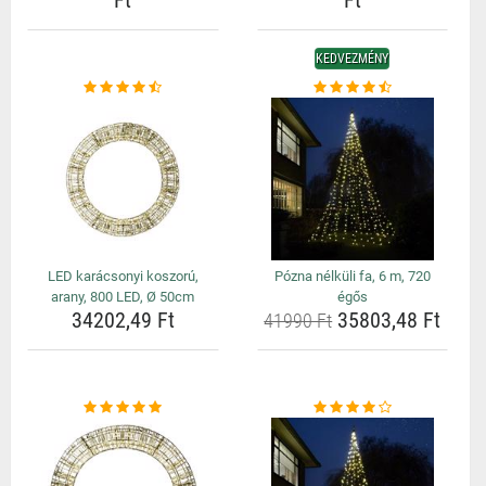
Ft
Ft
KEDVEZMÉNY
LED karácsonyi koszorú,
Pózna nélküli fa, 6 m, 720
arany, 800 LED, Ø 50cm
égős
34202,49 Ft
35803,48 Ft
41990 Ft