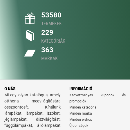
53580
TERMÉKEK
229
KATEGÓRIÁK
363
MÁRKÁK
O NÁS
INFORMÁCIÓ
Mi egy olyan katalógus, amely
Kedvezményes kuponok és
otthona megvilágítására
promóciók
összpontosít. Kínálunk
Minden kategória
lámpákat, lámpákat, izzókat,
Minden márka
jéglámpákat, díszvilágítást,
Minden e-shop
függőlámpákat, állólámpákat
Újdonságok