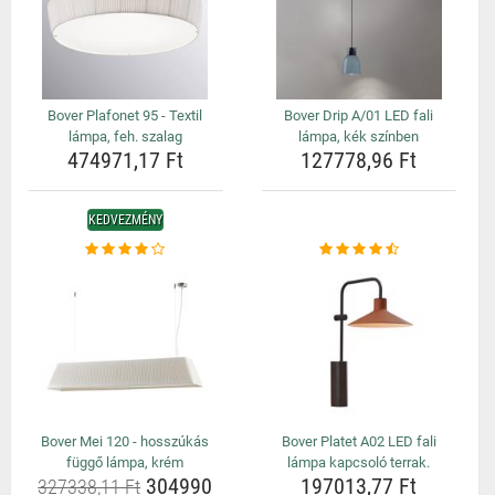
Bover Plafonet 95 - Textil
Bover Drip A/01 LED fali
lámpa, feh. szalag
lámpa, kék színben
474971,17 Ft
127778,96 Ft
KEDVEZMÉNY
Bover Mei 120 - hosszúkás
Bover Platet A02 LED fali
függő lámpa, krém
lámpa kapcsoló terrak.
304990
197013,77 Ft
327338,11 Ft