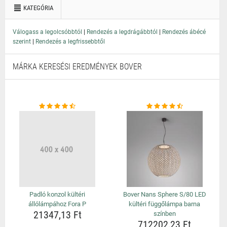
KATEGÓRIA
|
|
Válogass a legolcsóbbtól
Rendezés a legdrágábbtól
Rendezés ábécé
|
szerint
Rendezés a legfrissebbtől
MÁRKA KERESÉSI EREDMÉNYEK BOVER
Padló konzol kültéri
Bover Nans Sphere S/80 LED
állólámpához Fora P
kültéri függőlámpa barna
21347,13 Ft
színben
712202,23 Ft