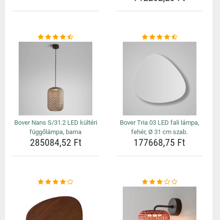
Bover Nans S/31.2 LED kültéri
Bover Tria 03 LED fali lámpa,
függőlámpa, barna
fehér, Ø 31 cm szab.
285084,52 Ft
177668,75 Ft