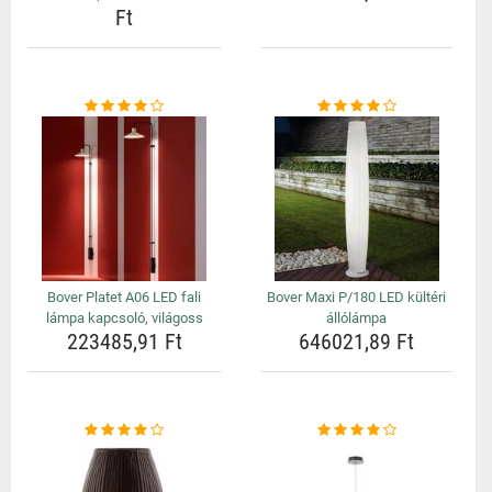
Ft
Bover Platet A06 LED fali
Bover Maxi P/180 LED kültéri
lámpa kapcsoló, világoss
állólámpa
223485,91 Ft
646021,89 Ft