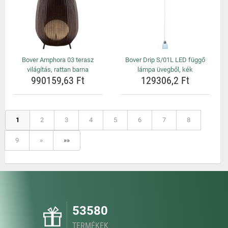
Bover Amphora 03 terasz
Bover Drip S/01L LED függő
világítás, rattan barna
lámpa üvegből, kék
990159,63 Ft
129306,2 Ft
1
2
3
4
5
6
7
8
9
»
»»
53580
TERMÉKEK