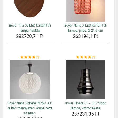
Bover Tria 05 LED kültéri fali
Bover Nans A LED kültéri fali
lámpa, teakfa
lámpa, piros, Ø 21,6 cm
292720,71 Ft
263194,1 Ft
Bover Nans Sphere PF/60 LED
Bover Tibeta 01 - LED függő
kültéri mennyezeti lámpa bézs
lámpa, króm-fekete
237231,05 Ft
színben