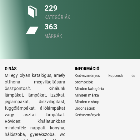
229
KATEGÓRIÁK
363
MÁRKÁK
O NÁS
INFORMÁCIÓ
Mi egy olyan katalógus, amely
Kedvezményes kuponok és
otthona megvilágítására
promóciók
összpontosít. Kínálunk
Minden kategória
lámpákat, lámpákat, izzókat,
Minden márka
jéglámpákat, díszvilágítást,
Minden e-shop
függőlámpákat, állólámpákat
Újdonságok
vagy asztali lámpákat.
Kedvezmények
Röviden: kínálatunkban
mindenféle nappali, konyha,
hálószoba, gyerekszoba, wc