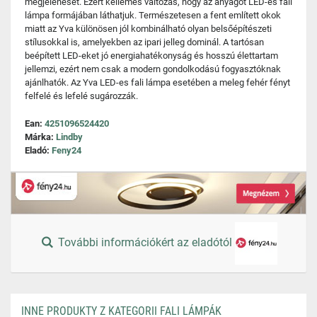
megjelenését. Ezért kellemes változás, hogy az anyagot LED-es fali
lámpa formájában láthatjuk. Természetesen a fent említett okok
miatt az Yva különösen jól kombinálható olyan belsőépítészeti
stílusokkal is, amelyekben az ipari jelleg dominál. A tartósan
beépített LED-eket jó energiahatékonyság és hosszú élettartam
jellemzi, ezért nem csak a modern gondolkodású fogyasztóknak
ajánlhatók. Az Yva LED-es fali lámpa esetében a meleg fehér fényt
felfelé és lefelé sugározzák.
Ean:
4251096524420
Márka:
Lindby
Eladó:
Feny24
További információkért az eladótól
INNE PRODUKTY Z KATEGORII FALI LÁMPÁK