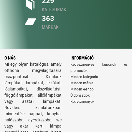
229
KATEGÓRIÁK
363
MÁRKÁK
O NÁS
INFORMÁCIÓ
Mi egy olyan katalógus, amely
Kedvezményes kuponok és
otthona megvilágítására
promóciók
összpontosít. Kínálunk
Minden kategória
lámpákat, lámpákat, izzókat,
Minden márka
jéglámpákat, díszvilágítást,
Minden e-shop
függőlámpákat, állólámpákat
Újdonságok
vagy asztali lámpákat.
Kedvezmények
Röviden: kínálatunkban
mindenféle nappali, konyha,
hálószoba, gyerekszoba, wc
vagy akár kerti lámpa