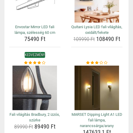
Envostar Mirror LED fali
Quitani Lysia LED fali világítás,
lámpa, szélesség 60 cm
oxidált/fekete
75490 Ft
108490 Ft
109990 Ft
KEDVEZMÉNY
Fali világítás Bradbury, 2 izzós,
MARSET Dipping Light A1 LED
szürke
fali lámpa,
89490 Ft
89990 Ft
narancssárga/arany
147633,1 Ft