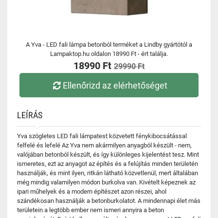
A Yva - LED fali lámpa betonból terméket a Lindby gyártótól a
Lampaktop.hu oldalon 18990 Ft - ért találja.
18990 Ft
29990 Ft
Ellenőrizd az elérhetőséget
LEÍRÁS
Yva szögletes LED fali lámpatest közvetett fénykibocsátással
felfelé és lefelé Az Yva nem akármilyen anyagból készült - nem,
valójában betonból készült, és így különleges kijelentést tesz. Mint
ismeretes, ezt az anyagot az építés és a felújítás minden területén
használják, és mint ilyen, ritkán látható közvetlenül, mert általában
még mindig valamilyen módon burkolva van. Kivételt képeznek az
ipari műhelyek és a modern építészet azon részei, ahol
szándékosan használják a betonburkolatot. A mindennapi élet más
területein a legtöbb ember nem ismeri annyira a beton