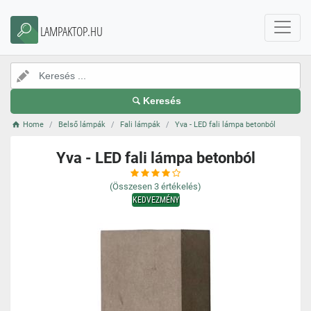
LAMPAKTOP.HU
Keresés
Home
Belső lámpák
Fali lámpák
Yva - LED fali lámpa betonból
Yva - LED fali lámpa betonból
(Összesen
3
értékelés)
KEDVEZMÉNY