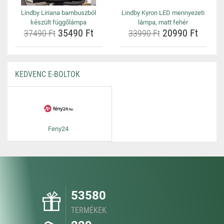
Lindby Liriana bambuszból
Lindby Kyron LED mennyezeti
készült függőlámpa
lámpa, matt fehér
35490 Ft
20990 Ft
37490 Ft
33990 Ft
KEDVENC E-BOLTOK
Feny24
53580
TERMÉKEK