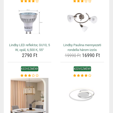
Lindby LED reflektor, GU10, 5
Lindby Paulina mennyezeti
W, opál, 6,500 K, 55°
rondella három izzós
2790 Ft
16990 Ft
19990 Ft
KEDVEZMÉNY
KEDVEZMÉNY