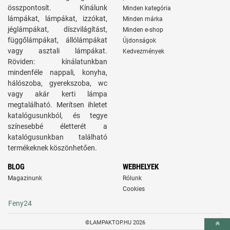
összpontosít. Kínálunk
Minden kategória
lámpákat, lámpákat, izzókat,
Minden márka
jéglámpákat, díszvilágítást,
Minden e-shop
függőlámpákat, állólámpákat
Újdonságok
vagy asztali lámpákat.
Kedvezmények
Röviden: kínálatunkban
mindenféle nappali, konyha,
hálószoba, gyerekszoba, wc
vagy akár kerti lámpa
megtalálható. Merítsen ihletet
katalógusunkból, és tegye
színesebbé életterét a
katalógusunkban található
termékeknek köszönhetően.
BLOG
WEBHELYEK
Magazinunk
Rólunk
Cookies
Feny24
©LAMPAKTOP.HU 2026