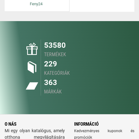
Feny24
53580
TERMÉKEK
229
KATEGÓRIÁK
363
MÁRKÁK
O NÁS
INFORMÁCIÓ
Mi egy olyan katalógus, amely
Kedvezményes kuponok és
otthona megvilágítására
promóciók