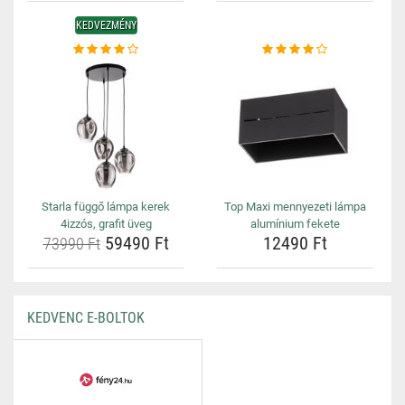
KEDVEZMÉNY
Starla függő lámpa kerek
Top Maxi mennyezeti lámpa
4izzós, grafit üveg
alumínium fekete
59490 Ft
12490 Ft
73990 Ft
KEDVENC E-BOLTOK