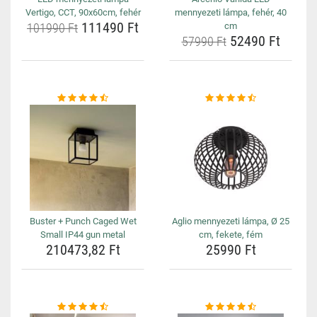
Vertigo, CCT, 90x60cm, fehér
mennyezeti lámpa, fehér, 40
111490 Ft
101990 Ft
cm
52490 Ft
57990 Ft
Buster + Punch Caged Wet
Aglio mennyezeti lámpa, Ø 25
Small IP44 gun metal
cm, fekete, fém
210473,82 Ft
25990 Ft