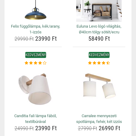
Felix függőlámpa, kék/arany,
Euluna Levo lógó világítás,
1-izzós
Ø40cm tölgy sötét/ecru
23990 Ft
58490 Ft
29990 Ft
KEDVEZMÉNY
KEDVEZMÉNY
Canditia fali lámpa fából,
Carralee mennyezeti
textilbúrával
spotlámpa, fehér, két izzós
23990 Ft
26990 Ft
24990 Ft
27990 Ft