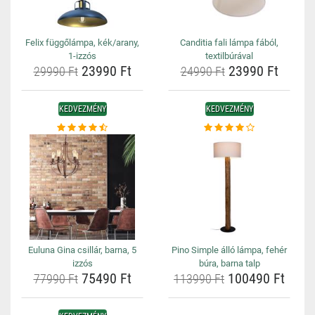
Felix függőlámpa, kék/arany,
Canditia fali lámpa fából,
1-izzós
textilbúrával
23990 Ft
23990 Ft
29990 Ft
24990 Ft
KEDVEZMÉNY
KEDVEZMÉNY
Euluna Gina csillár, barna, 5
Pino Simple álló lámpa, fehér
izzós
búra, barna talp
75490 Ft
100490 Ft
77990 Ft
113990 Ft