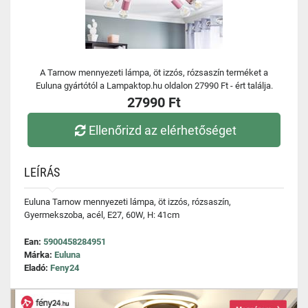
A Tarnow mennyezeti lámpa, öt izzós, rózsaszín terméket a
Euluna gyártótól a Lampaktop.hu oldalon 27990 Ft - ért találja.
27990 Ft
Ellenőrizd az elérhetőséget
LEÍRÁS
Euluna Tarnow mennyezeti lámpa, öt izzós, rózsaszín,
Gyermekszoba, acél, E27, 60W, H: 41cm
Ean:
5900458284951
Márka:
Euluna
Eladó:
Feny24