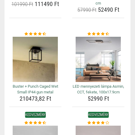
111490 Ft
101990 Ft
cm
52490 Ft
57990 Ft
Buster + Punch Caged Wet
LED mennyezeti lámpa Asmin,
Small IP44 gun metal
CCT, fekete, 100x17.9cm
210473,82 Ft
52990 Ft
KEDVEZMÉNY
KEDVEZMÉNY