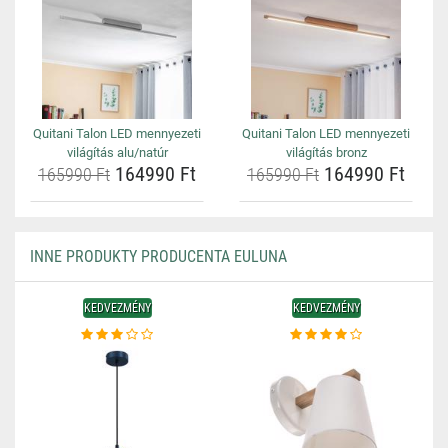
Quitani Talon LED mennyezeti
Quitani Talon LED mennyezeti
világítás alu/natúr
világítás bronz
164990 Ft
164990 Ft
165990 Ft
165990 Ft
INNE PRODUKTY PRODUCENTA EULUNA
KEDVEZMÉNY
KEDVEZMÉNY