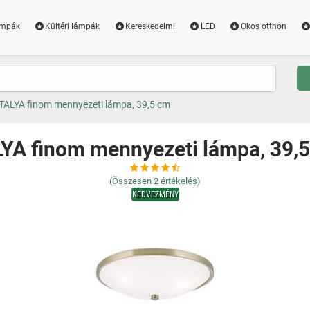
ámpák
Kültéri lámpák
Kereskedelmi
LED
Okos otthon
TALYA finom mennyezeti lámpa, 39,5 cm
YA finom mennyezeti lámpa, 39,
(Összesen
2
értékelés)
KEDVEZMÉNY