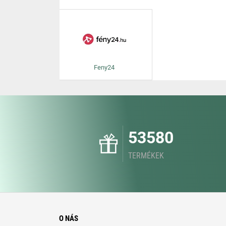
Feny24
53580
TERMÉKEK
O NÁS