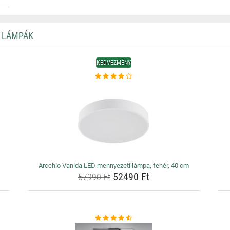
I LÁMPÁK
KEDVEZMÉNY
Arcchio Vanida LED mennyezeti lámpa, fehér, 40 cm
52490 Ft
57990 Ft