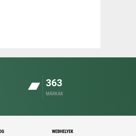
363
MÁRKÁK
OG
WEBHELYEK