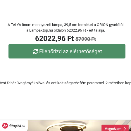
A TALYA finom mennyezeti lámpa, 39,5 cm terméket a ORION gyártótól
a Lampaktop.hu oldalon 62022,96 Ft - ért találja.
62022,96 Ft
57990 Ft
Ellenőrizd az elérhetőséget
est fehér üvegárnyékolóval és antikolt sárgaréz fém peremmel. 2 méretben kap