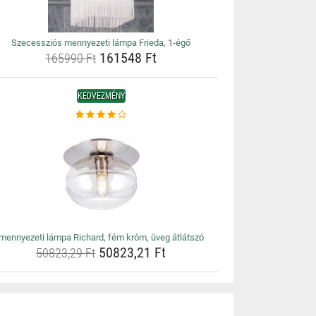
Szecessziós mennyezeti lámpa Frieda, 1-égő
161548 Ft
165990 Ft
KEDVEZMÉNY
mennyezeti lámpa Richard, fém króm, üveg átlátszó
50823,21 Ft
50823,29 Ft