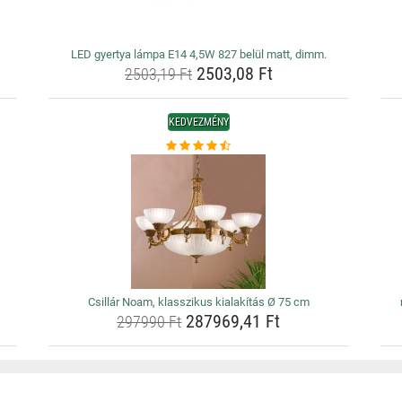
LED gyertya lámpa E14 4,5W 827 belül matt, dimm.
2503,08 Ft
2503,19 Ft
KEDVEZMÉNY
Csillár Noam, klasszikus kialakítás Ø 75 cm
287969,41 Ft
297990 Ft