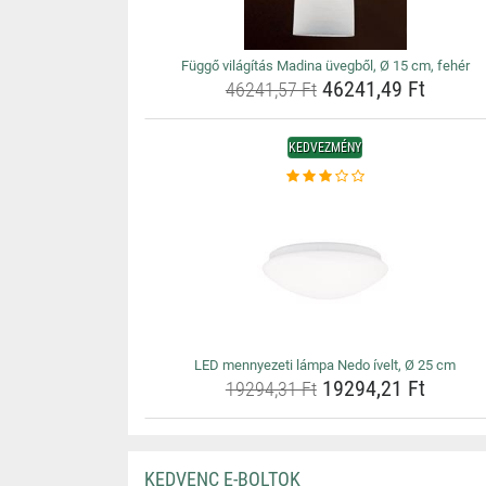
Függő világítás Madina üvegből, Ø 15 cm, fehér
46241,49 Ft
46241,57 Ft
KEDVEZMÉNY
LED mennyezeti lámpa Nedo ívelt, Ø 25 cm
19294,21 Ft
19294,31 Ft
KEDVENC E-BOLTOK