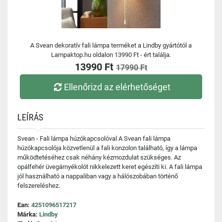
A Svean dekoratív fali lámpa terméket a Lindby gyártótól a
Lampaktop.hu oldalon 13990 Ft - ért találja.
13990 Ft
17990 Ft
Ellenőrizd az elérhetőséget
LEÍRÁS
Svean - Fali lámpa húzókapcsolóval A Svean fali lámpa
húzókapcsolója közvetlenül a fali konzolon található, így a lámpa
működtetéséhez csak néhány kézmozdulat szükséges. Az
opálfehér üvegárnyékolót nikkelezett keret egészíti ki. A fali lámpa
jól használható a nappaliban vagy a hálószobában történő
felszereléshez.
Ean:
4251096517217
Márka:
Lindby