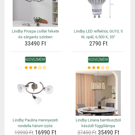
Lindby Prospa csillár fekete
Lindby LED reflektor, GU10, 5
és sárgaréz színben
W, opál, 6,500 K, 55°
33490 Ft
2790 Ft
KEDVEZMÉNY
KEDVEZMÉNY
Lindby Paulina mennyezeti
Lindby Liriana bambuszból
rondella három izzós
készült függőlámpa
16990 Ft
35490 Ft
19990 Ft
37490 Ft