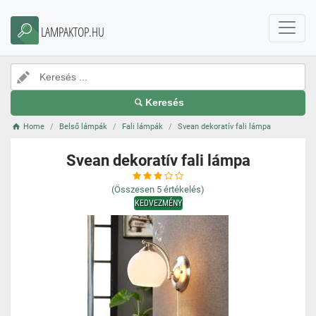
LAMPAKTOP.HU
Keresés
Home
Belső lámpák
Fali lámpák
Svean dekoratív fali lámpa
Svean dekoratív fali lámpa
(Összesen
5
értékelés)
KEDVEZMÉNY