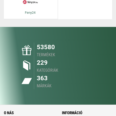
Feny24
53580
TERMÉKEK
229
KATEGÓRIÁK
363
MÁRKÁK
O NÁS
INFORMÁCIÓ