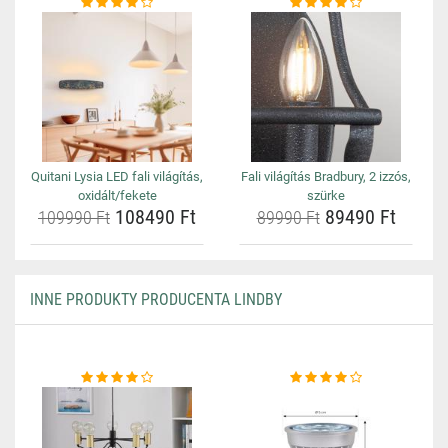
Quitani Lysia LED fali világítás,
Fali világítás Bradbury, 2 izzós,
oxidált/fekete
szürke
108490 Ft
89490 Ft
109990 Ft
89990 Ft
INNE PRODUKTY PRODUCENTA LINDBY