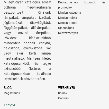
Mi egy olyan katalógus, amely
Kedvezményes kuponok és
otthona megvilágítására
promóciók
összpontosít. Kínálunk
Minden kategória
lámpákat, lámpákat, izzókat,
Minden márka
jéglámpákat, díszvilágítást,
Minden e-shop
függőlámpákat, állólámpákat
Újdonságok
vagy asztali lámpákat.
Kedvezmények
Röviden: kínálatunkban
mindenféle nappali, konyha,
hálószoba, gyerekszoba, wc
vagy akár kerti lámpa
megtalálható. Merítsen ihletet
katalógusunkból, és tegye
színesebbé életterét a
katalógusunkban található
termékeknek köszönhetően.
BLOG
WEBHELYEK
Magazinunk
Rólunk
Cookies
Feny24