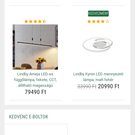
KEDVEZMÉNY
Lindby Arneja LED-es
Lindby Kyron LED mennyezeti
függőlámpa, fekete, CCT,
lámpa, matt fehér
20990 Ft
állítható magasságú
33990 Ft
79490 Ft
KEDVENC E-BOLTOK