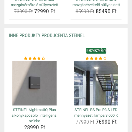
mozgásérzékelő süllyesztett
mozgásérzékelő süllyesztett
72990 Ft
85490 Ft
73990 Ft
85990 Ft
INNE PRODUKTY PRODUCENTA STEINEL
KEDVEZMÉNY
STEINEL NightmatIQ Plus
STEINEL RS Pro P3 S LED
alkonykapcsoló, intelligens,
mennyezeti lámpa 3 000 K
76990 Ft
szürke
77990 Ft
28990 Ft