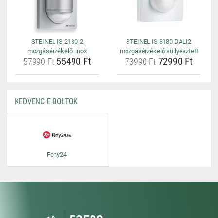
STEINEL IS 2180-2
STEINEL IS 3180 DALI2
mozgásérzékelő, inox
mozgásérzékelő süllyesztett
55490 Ft
72990 Ft
57990 Ft
73990 Ft
KEDVENC E-BOLTOK
Feny24