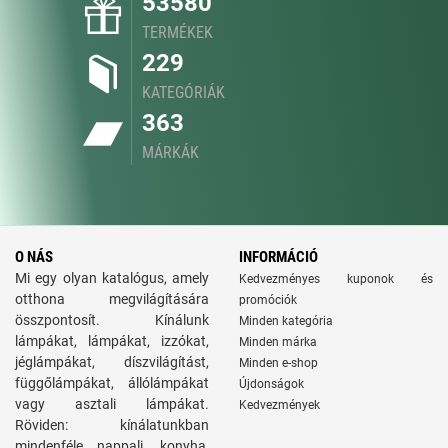
53580
TERMÉKEK
229
KATEGÓRIÁK
363
MÁRKÁK
O NÁS
INFORMÁCIÓ
Mi egy olyan katalógus, amely
Kedvezményes kuponok és
otthona megvilágítására
promóciók
összpontosít. Kínálunk
Minden kategória
lámpákat, lámpákat, izzókat,
Minden márka
jéglámpákat, díszvilágítást,
Minden e-shop
függőlámpákat, állólámpákat
Újdonságok
vagy asztali lámpákat.
Kedvezmények
Röviden: kínálatunkban
mindenféle nappali, konyha,