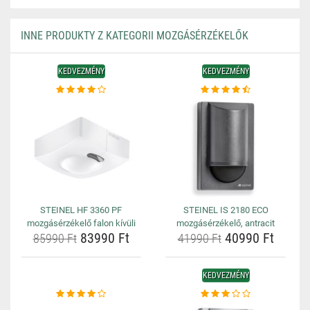
INNE PRODUKTY Z KATEGORII MOZGÁSÉRZÉKELŐK
KEDVEZMÉNY
KEDVEZMÉNY
STEINEL HF 3360 PF
STEINEL IS 2180 ECO
mozgásérzékelő falon kívüli
mozgásérzékelő, antracit
83990 Ft
40990 Ft
85990 Ft
41990 Ft
KEDVEZMÉNY