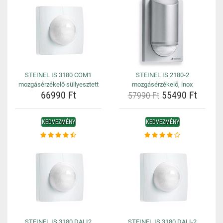
STEINEL IS 3180 COM1
STEINEL IS 2180-2
mozgásérzékelő süllyesztett
mozgásérzékelő, inox
66990 Ft
55490 Ft
57990 Ft
KEDVEZMÉNY
KEDVEZMÉNY
STEINEL IS 3180 DALI2
STEINEL IS 3180 DALI-2