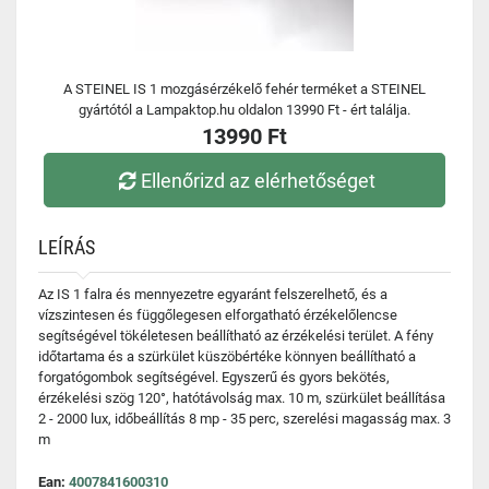
A STEINEL IS 1 mozgásérzékelő fehér terméket a STEINEL
gyártótól a Lampaktop.hu oldalon 13990 Ft - ért találja.
13990 Ft
Ellenőrizd az elérhetőséget
LEÍRÁS
Az IS 1 falra és mennyezetre egyaránt felszerelhető, és a
vízszintesen és függőlegesen elforgatható érzékelőlencse
segítségével tökéletesen beállítható az érzékelési terület. A fény
időtartama és a szürkület küszöbértéke könnyen beállítható a
forgatógombok segítségével. Egyszerű és gyors bekötés,
érzékelési szög 120°, hatótávolság max. 10 m, szürkület beállítása
2 - 2000 lux, időbeállítás 8 mp - 35 perc, szerelési magasság max. 3
m
Ean:
4007841600310