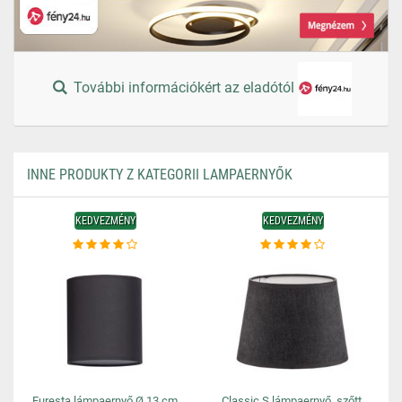
További információkért az eladótól
INNE PRODUKTY Z KATEGORII LAMPAERNYŐK
KEDVEZMÉNY
KEDVEZMÉNY
Furesta lámpaernyő Ø 13 cm
Classic S lámpaernyő, szőtt,