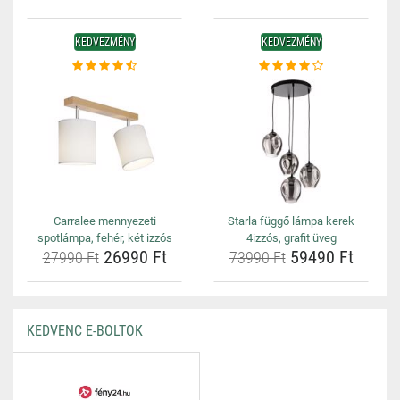
KEDVEZMÉNY
KEDVEZMÉNY
Carralee mennyezeti
Starla függő lámpa kerek
spotlámpa, fehér, két izzós
4izzós, grafit üveg
26990 Ft
59490 Ft
27990 Ft
73990 Ft
KEDVENC E-BOLTOK