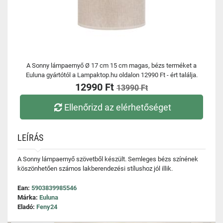
A Sonny lámpaernyő Ø 17 cm 15 cm magas, bézs terméket a
Euluna gyártótól a Lampaktop.hu oldalon 12990 Ft - ért találja.
12990 Ft
13990 Ft
Ellenőrizd az elérhetőséget
LEÍRÁS
A Sonny lámpaernyő szövetből készült. Semleges bézs színének
köszönhetően számos lakberendezési stílushoz jól illik.
Ean:
5903839985546
Márka:
Euluna
Eladó:
Feny24