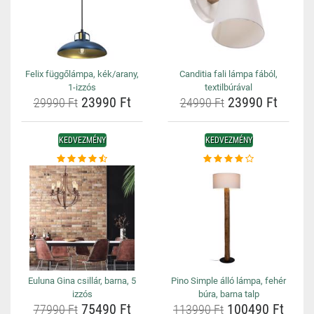
Felix függőlámpa, kék/arany,
Canditia fali lámpa fából,
1-izzós
textilbúrával
23990 Ft
23990 Ft
29990 Ft
24990 Ft
KEDVEZMÉNY
KEDVEZMÉNY
Euluna Gina csillár, barna, 5
Pino Simple álló lámpa, fehér
izzós
búra, barna talp
75490 Ft
100490 Ft
77990 Ft
113990 Ft