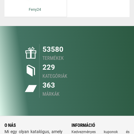
Feny24
53580
TERMÉKEK
229
KATEGÓRIÁK
363
MÁRKÁK
O NÁS
INFORMÁCIÓ
Mi egy olyan katalógus, amely
Kedvezményes kuponok és