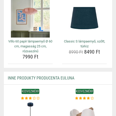
Villo 60 papír lámpaernyő Ø 60
Classic S lámpaernyő, szőtt,
cm, magasság 25 cm,
türkiz
8490 Ft
rózsaszínű
8990 Ft
7990 Ft
INNE PRODUKTY PRODUCENTA EULUNA
KEDVEZMÉNY
KEDVEZMÉNY