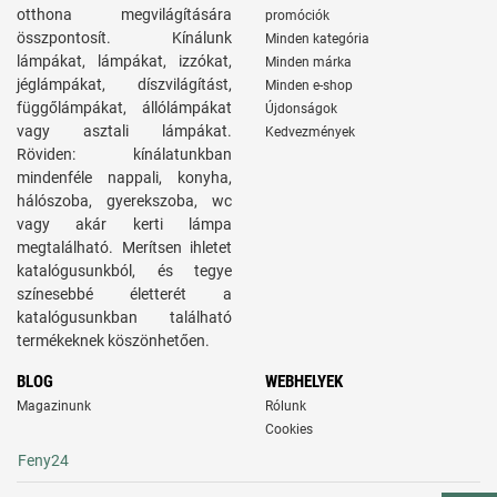
otthona megvilágítására
promóciók
összpontosít. Kínálunk
Minden kategória
lámpákat, lámpákat, izzókat,
Minden márka
jéglámpákat, díszvilágítást,
Minden e-shop
függőlámpákat, állólámpákat
Újdonságok
vagy asztali lámpákat.
Kedvezmények
Röviden: kínálatunkban
mindenféle nappali, konyha,
hálószoba, gyerekszoba, wc
vagy akár kerti lámpa
megtalálható. Merítsen ihletet
katalógusunkból, és tegye
színesebbé életterét a
katalógusunkban található
termékeknek köszönhetően.
BLOG
WEBHELYEK
Magazinunk
Rólunk
Cookies
Feny24