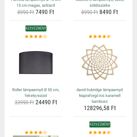
15 cm magas, antracit
sötétszürke
7490 Ft
8490 Ft
8990 Ft
8990 Ft
KEDVEZMÉNY
Roller lámpaernyő Ø 50 cm,
david trubridge lámpaernyő
fekete/ezüst
Napraforgó kis karamell
24490 Ft
33990 Ft
bambusz
128296,58 Ft
KEDVEZMÉNY