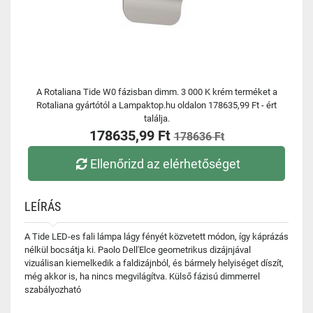
A Rotaliana Tide W0 fázisban dimm. 3 000 K krém terméket a
Rotaliana gyártótól a Lampaktop.hu oldalon 178635,99 Ft - ért
találja.
178635,99 Ft
178636 Ft
Ellenőrizd az elérhetőséget
LEÍRÁS
A Tide LED-es fali lámpa lágy fényét közvetett módon, így káprázás
nélkül bocsátja ki. Paolo Dell'Elce geometrikus dizájnjával
vizuálisan kiemelkedik a faldizájnból, és bármely helyiséget díszít,
még akkor is, ha nincs megvilágítva. Külső fázisú dimmerrel
szabályozható