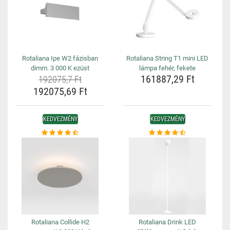
Rotaliana Ipe W2 fázisban
Rotaliana String T1 mini LED
dimm. 3 000 K ezüst
lámpa fehér, fekete
161887,29 Ft
192075,7 Ft
192075,69 Ft
KEDVEZMÉNY
KEDVEZMÉNY
Rotaliana Collide H2
Rotaliana Drink LED