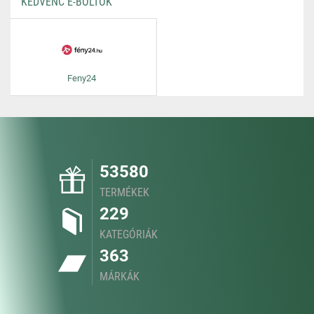
KEDVENC E-BOLTOK
Feny24
53580
TERMÉKEK
229
KATEGÓRIÁK
363
MÁRKÁK