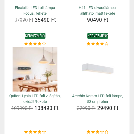
Flexibilis LED fali lámpa
H41 LED olvasólámpa,
Focus, fekete
állítható, matt fekete
35490 Ft
90490 Ft
37990 Ft
KEDVEZMÉNY
KEDVEZMÉNY
Quitani Lysia LED fali világítás,
Arcchio Karam LED fali lámpa,
oxidált/fekete
53 cm, fehér
108490 Ft
29490 Ft
109990 Ft
37990 Ft