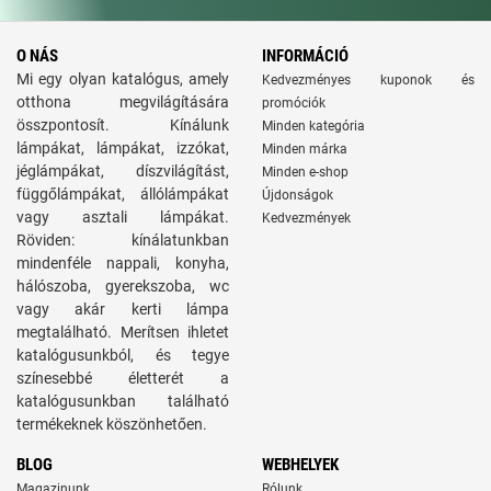
O NÁS
INFORMÁCIÓ
Mi egy olyan katalógus, amely
Kedvezményes kuponok és
otthona megvilágítására
promóciók
összpontosít. Kínálunk
Minden kategória
lámpákat, lámpákat, izzókat,
Minden márka
jéglámpákat, díszvilágítást,
Minden e-shop
függőlámpákat, állólámpákat
Újdonságok
vagy asztali lámpákat.
Kedvezmények
Röviden: kínálatunkban
mindenféle nappali, konyha,
hálószoba, gyerekszoba, wc
vagy akár kerti lámpa
megtalálható. Merítsen ihletet
katalógusunkból, és tegye
színesebbé életterét a
katalógusunkban található
termékeknek köszönhetően.
BLOG
WEBHELYEK
Magazinunk
Rólunk