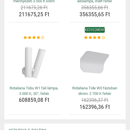
mennyezeti 3 000 K krém
állólámpa, matt fehér
211675,26 Ft
356355,66 Ft
211675,25 Ft
356355,65 Ft
KEDVEZMÉNY
Rotaliana Tobu W1 fali lámpa,
Rotaliana Tide W0 fázisban
3 000 K, 20°, fehér
dimm. 2 700 K fehér
608859,08 Ft
162396,37 Ft
162396,36 Ft