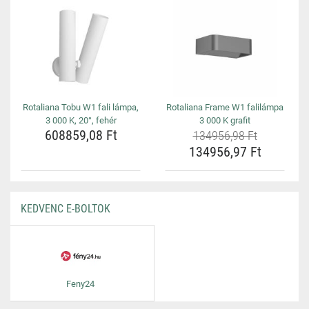
Rotaliana Tobu W1 fali lámpa,
Rotaliana Frame W1 falilámpa
3 000 K, 20°, fehér
3 000 K grafit
608859,08 Ft
134956,98 Ft
134956,97 Ft
KEDVENC E-BOLTOK
Feny24