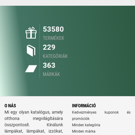
53580
TERMÉKEK
229
KATEGÓRIÁK
363
MÁRKÁK
O NÁS
INFORMÁCIÓ
Mi egy olyan katalógus, amely
Kedvezményes kuponok és
otthona megvilágítására
promóciók
összpontosít. Kínálunk
Minden kategória
lámpákat, lámpákat, izzókat,
Minden márka