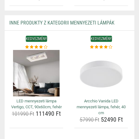
INNE PRODUKTY Z KATEGORII MENNYEZETI LÁMPÁK
KEDVEZMÉNY
KEDVEZMÉNY
LED mennyezeti lámpa
Arcchio Vanida LED
Vertigo, CCT, 90x60cm, fehér
mennyezeti lámpa, fehér, 40
111490 Ft
101990 Ft
cm
52490 Ft
57990 Ft