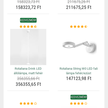
158323,73 Ft
211675,26 Ft
158323,72 Ft
211675,25 Ft
KEDVEZMÉNY
Rotaliana Drink LED
Rotaliana String W0 LED fali
állólámpa, matt fehér
lámpa fehér/ezüst
147123,98 Ft
356355,66 Ft
356355,65 Ft
KEDVEZMÉNY