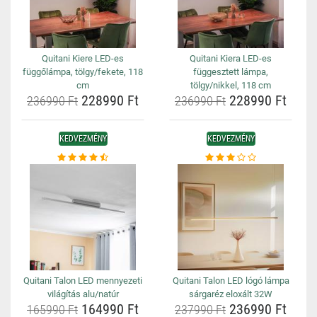
Quitani Kiere LED-es
Quitani Kiera LED-es
függőlámpa, tölgy/fekete, 118
függesztett lámpa,
cm
tölgy/nikkel, 118 cm
228990 Ft
228990 Ft
236990 Ft
236990 Ft
KEDVEZMÉNY
KEDVEZMÉNY
Quitani Talon LED mennyezeti
Quitani Talon LED lógó lámpa
világítás alu/natúr
sárgaréz eloxált 32W
164990 Ft
236990 Ft
165990 Ft
237990 Ft