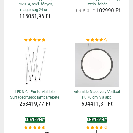
FM2014, acél, fényes,
izzós, fehér
102990 Ft
magasság 24 cm
109990 Ft
115051,96 Ft
LEDS-C4 Punto Multiple
Artemide Discovery Vertical
Surfaced függő lámpa fekete
alu 70 cm, via app.
253419,77 Ft
604411,31 Ft
KEDVEZMÉNY
KEDVEZMÉNY