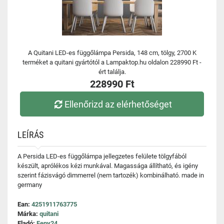
A Quitani LED-es függőlámpa Persida, 148 cm, tölgy, 2700 K
terméket a quitani gyártótól a Lampaktop.hu oldalon 228990 Ft -
ért találja.
228990 Ft
Ellenőrizd az elérhetőséget
LEÍRÁS
A Persida LED-es függőlámpa jellegzetes felülete tölgyfából
készült, aprólékos kézi munkával. Magassága állítható, és igény
szerint fázisvágó dimmerrel (nem tartozék) kombinálható. made in
germany
Ean:
4251911763775
Márka:
quitani
Eladó:
Feny24