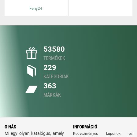
Feny24
53580
TERMÉKEK
229
KATEGÓRIÁK
363
MÁRKÁK
O NÁS
INFORMÁCIÓ
Mi egy olyan katalógus, amely
Kedvezményes kuponok és