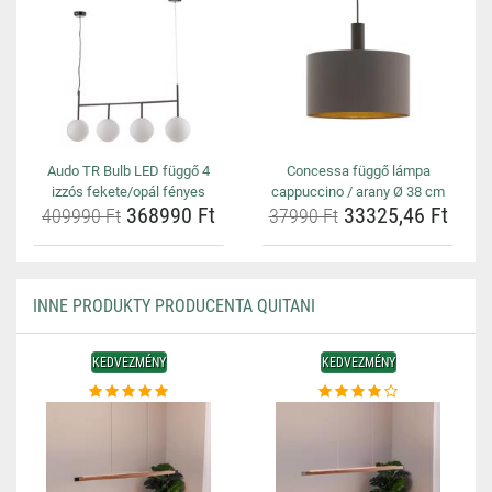
Audo TR Bulb LED függő 4
Concessa függő lámpa
izzós fekete/opál fényes
cappuccino / arany Ø 38 cm
368990 Ft
33325,46 Ft
409990 Ft
37990 Ft
INNE PRODUKTY PRODUCENTA QUITANI
KEDVEZMÉNY
KEDVEZMÉNY