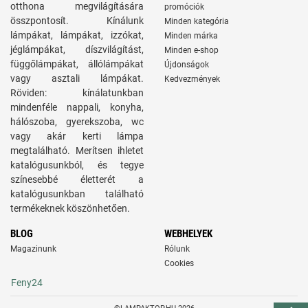
otthona megvilágítására
promóciók
összpontosít. Kínálunk
Minden kategória
lámpákat, lámpákat, izzókat,
Minden márka
jéglámpákat, díszvilágítást,
Minden e-shop
függőlámpákat, állólámpákat
Újdonságok
vagy asztali lámpákat.
Kedvezmények
Röviden: kínálatunkban
mindenféle nappali, konyha,
hálószoba, gyerekszoba, wc
vagy akár kerti lámpa
megtalálható. Merítsen ihletet
katalógusunkból, és tegye
színesebbé életterét a
katalógusunkban található
termékeknek köszönhetően.
BLOG
WEBHELYEK
Magazinunk
Rólunk
Cookies
Feny24