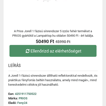
A Prios Jorell 1 fázisú sínrendszer 5 izzós fehér terméket a
PRIOS gyártótól a Lampaktop.hu oldalon 50490 Ft - ért találja.
50490 Ft
45990 Ft
Ellenőrizd az elérhetőséget
LEÍRÁS
A Jorell 1-fázisú sínrendszer állítható reflektorokkal rendelkezik, és
praktikus fényforrás beltéri használatra, amely mind magán-, mind
kereskedelmi célokra jól használható.
Ean:
4251911750522
Márka:
PRIOS
Eladó:
Feny24