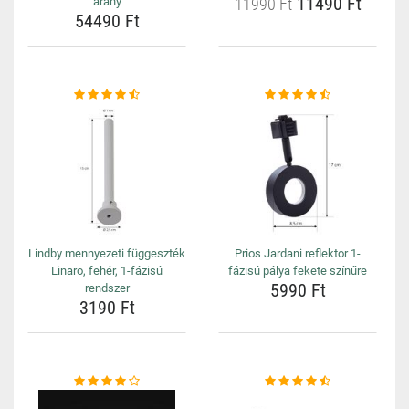
11490 Ft
arany
11990 Ft
54490 Ft
Lindby mennyezeti függeszték
Prios Jardani reflektor 1-
Linaro, fehér, 1-fázisú
fázisú pálya fekete színűre
5990 Ft
rendszer
3190 Ft