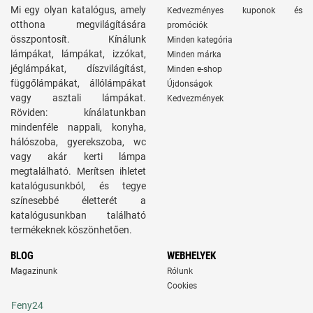
Mi egy olyan katalógus, amely
Kedvezményes kuponok és
otthona megvilágítására
promóciók
összpontosít. Kínálunk
Minden kategória
lámpákat, lámpákat, izzókat,
Minden márka
jéglámpákat, díszvilágítást,
Minden e-shop
függőlámpákat, állólámpákat
Újdonságok
vagy asztali lámpákat.
Kedvezmények
Röviden: kínálatunkban
mindenféle nappali, konyha,
hálószoba, gyerekszoba, wc
vagy akár kerti lámpa
megtalálható. Merítsen ihletet
katalógusunkból, és tegye
színesebbé életterét a
katalógusunkban található
termékeknek köszönhetően.
BLOG
WEBHELYEK
Magazinunk
Rólunk
Cookies
Feny24