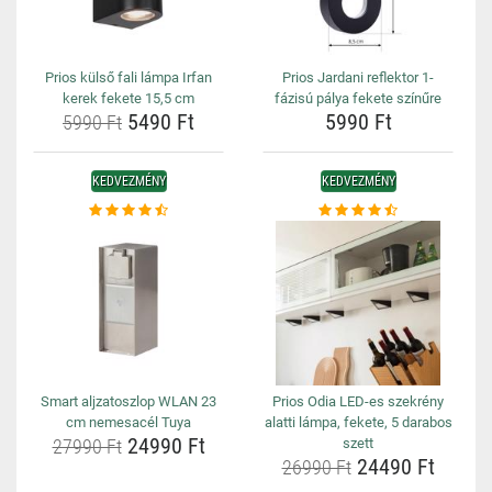
Prios külső fali lámpa Irfan
Prios Jardani reflektor 1-
kerek fekete 15,5 cm
fázisú pálya fekete színűre
5490 Ft
5990 Ft
5990 Ft
KEDVEZMÉNY
KEDVEZMÉNY
Smart aljzatoszlop WLAN 23
Prios Odia LED-es szekrény
cm nemesacél Tuya
alatti lámpa, fekete, 5 darabos
24990 Ft
27990 Ft
szett
24490 Ft
26990 Ft