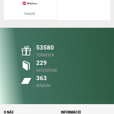
Feny24
53580
TERMÉKEK
229
KATEGÓRIÁK
363
MÁRKÁK
O NÁS
INFORMÁCIÓ