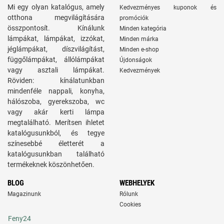
Mi egy olyan katalógus, amely
Kedvezményes kuponok és
otthona megvilágítására
promóciók
összpontosít. Kínálunk
Minden kategória
lámpákat, lámpákat, izzókat,
Minden márka
jéglámpákat, díszvilágítást,
Minden e-shop
függőlámpákat, állólámpákat
Újdonságok
vagy asztali lámpákat.
Kedvezmények
Röviden: kínálatunkban
mindenféle nappali, konyha,
hálószoba, gyerekszoba, wc
vagy akár kerti lámpa
megtalálható. Merítsen ihletet
katalógusunkból, és tegye
színesebbé életterét a
katalógusunkban található
termékeknek köszönhetően.
BLOG
WEBHELYEK
Magazinunk
Rólunk
Cookies
Feny24