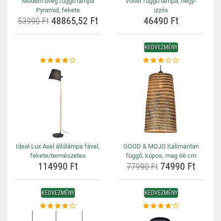
Modern üveg függő lámpa
Volter függő lámpa, négy-
Pyramid, fekete
izzós
48865,52 Ft
46490 Ft
53990 Ft
KEDVEZMÉNY
Ideal Lux Axel állólámpa fával,
GOOD & MOJO Kalimantan
fekete/természetes
függő, kúpos, mag 66 cm
114990 Ft
74990 Ft
77990 Ft
KEDVEZMÉNY
KEDVEZMÉNY