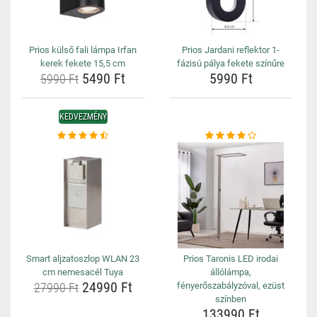
Prios külső fali lámpa Irfan
Prios Jardani reflektor 1-
kerek fekete 15,5 cm
fázisú pálya fekete színűre
5490 Ft
5990 Ft
5990 Ft
KEDVEZMÉNY
Smart aljzatoszlop WLAN 23
Prios Taronis LED irodai
cm nemesacél Tuya
állólámpa,
24990 Ft
27990 Ft
fényerőszabályzóval, ezüst
színben
133990 Ft