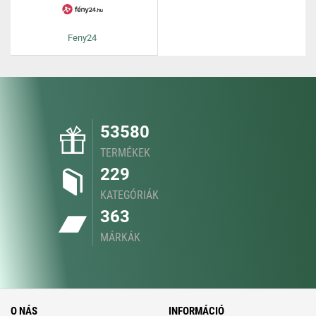
Feny24
53580
TERMÉKEK
229
KATEGÓRIÁK
363
MÁRKÁK
O NÁS
INFORMÁCIÓ