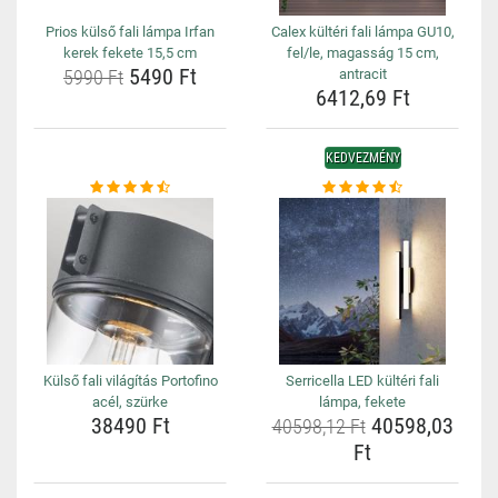
Prios külső fali lámpa Irfan
Calex kültéri fali lámpa GU10,
kerek fekete 15,5 cm
fel/le, magasság 15 cm,
5490 Ft
5990 Ft
antracit
6412,69 Ft
KEDVEZMÉNY
Külső fali világítás Portofino
Serricella LED kültéri fali
acél, szürke
lámpa, fekete
38490 Ft
40598,03
40598,12 Ft
Ft