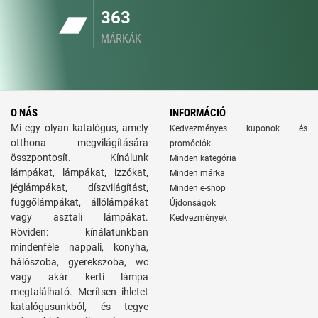
363
MÁRKÁK
O NÁS
INFORMÁCIÓ
Mi egy olyan katalógus, amely
Kedvezményes kuponok és
otthona megvilágítására
promóciók
összpontosít. Kínálunk
Minden kategória
lámpákat, lámpákat, izzókat,
Minden márka
jéglámpákat, díszvilágítást,
Minden e-shop
függőlámpákat, állólámpákat
Újdonságok
vagy asztali lámpákat.
Kedvezmények
Röviden: kínálatunkban
mindenféle nappali, konyha,
hálószoba, gyerekszoba, wc
vagy akár kerti lámpa
megtalálható. Merítsen ihletet
katalógusunkból, és tegye