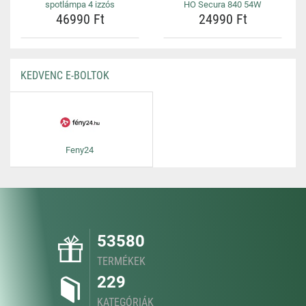
spotlámpa 4 izzós
HO Secura 840 54W
46990 Ft
24990 Ft
KEDVENC E-BOLTOK
Feny24
53580
TERMÉKEK
229
KATEGÓRIÁK