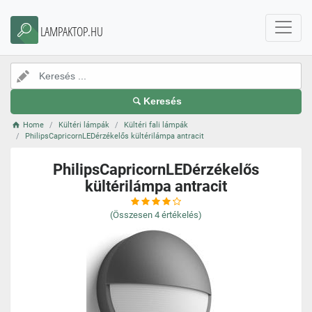
LAMPAKTOP.HU
Keresés
Home
Kültéri lámpák
Kültéri fali lámpák
PhilipsCapricornLEDérzékelős kültérilámpa antracit
PhilipsCapricornLEDérzékelős
kültérilámpa antracit
(Összesen
4
értékelés)