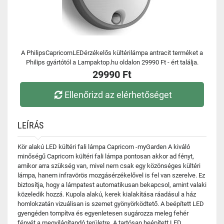
A PhilipsCapricornLEDérzékelős kültérilámpa antracit terméket a
Philips gyártótól a Lampaktop.hu oldalon 29990 Ft - ért találja.
29990 Ft
Ellenőrizd az elérhetőséget
LEÍRÁS
Kör alakú LED kültéri fali lámpa Capricorn -myGarden A kiváló
minőségű Capricorn kültéri fali lámpa pontosan akkor ad fényt,
amikor arra szükség van, mivel nem csak egy közönséges kültéri
lámpa, hanem infravörös mozgásérzékelővel is fel van szerelve. Ez
biztosítja, hogy a lámpatest automatikusan bekapcsol, amint valaki
közeledik hozzá. Kupola alakú, kerek kialakítása ráadásul a ház
homlokzatán vizuálisan is szemet gyönyörködtető. A beépített LED
gyengéden tompítva és egyenletesen sugározza meleg fehér
fényét a megvilágítandó területre. A tartósan beépített LED