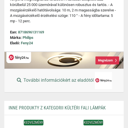
körülbelül 25 000 üzemórával különösen robusztus és tartós. - A
mozgásérzékelő hatótávolsága: 10 m, 2 m magasságba szerelve -
A mozgásérzékelő érzékelési szöge: 110 ° - A fény időtartama: 5
mp - 12 perc.
Ean:
8718696131169
Márka:
Philips
Eladó:
Feny24
További információkért az eladótól
INNE PRODUKTY Z KATEGORII KÜLTÉRI FALI LÁMPÁK
KEDVEZMÉNY
KEDVEZMÉNY