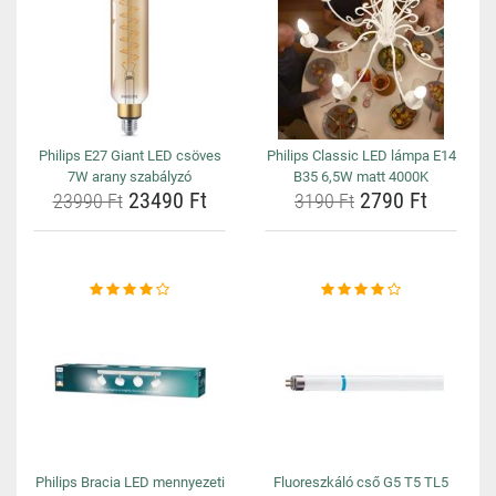
Philips E27 Giant LED csöves
Philips Classic LED lámpa E14
7W arany szabályzó
B35 6,5W matt 4000K
23490 Ft
2790 Ft
23990 Ft
3190 Ft
Philips Bracia LED mennyezeti
Fluoreszkáló cső G5 T5 TL5