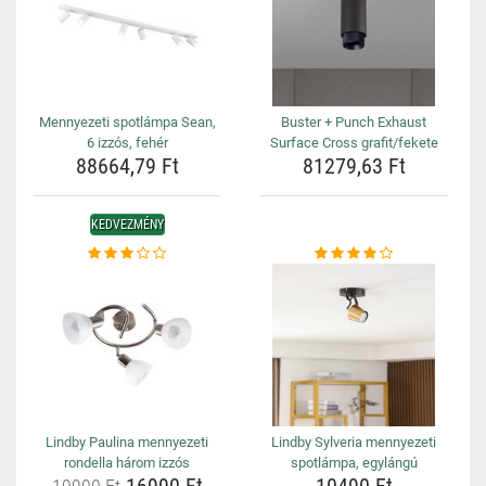
Mennyezeti spotlámpa Sean,
Buster + Punch Exhaust
6 izzós, fehér
Surface Cross grafit/fekete
88664,79 Ft
81279,63 Ft
KEDVEZMÉNY
Lindby Paulina mennyezeti
Lindby Sylveria mennyezeti
rondella három izzós
spotlámpa, egylángú