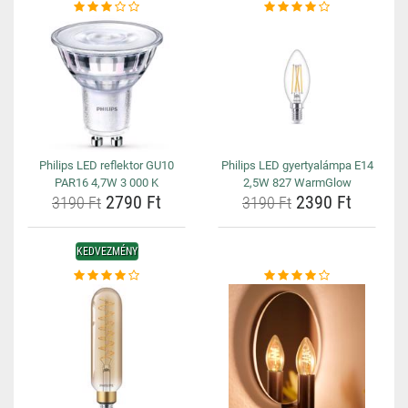
Philips LED reflektor GU10
Philips LED gyertyalámpa E14
PAR16 4,7W 3 000 K
2,5W 827 WarmGlow
2790 Ft
2390 Ft
3190 Ft
3190 Ft
KEDVEZMÉNY