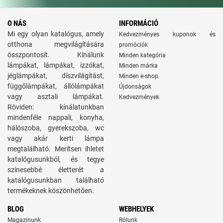
O NÁS
INFORMÁCIÓ
Mi egy olyan katalógus, amely
Kedvezményes kuponok és
otthona megvilágítására
promóciók
összpontosít. Kínálunk
Minden kategória
lámpákat, lámpákat, izzókat,
Minden márka
jéglámpákat, díszvilágítást,
Minden e-shop
függőlámpákat, állólámpákat
Újdonságok
vagy asztali lámpákat.
Kedvezmények
Röviden: kínálatunkban
mindenféle nappali, konyha,
hálószoba, gyerekszoba, wc
vagy akár kerti lámpa
megtalálható. Merítsen ihletet
katalógusunkból, és tegye
színesebbé életterét a
katalógusunkban található
termékeknek köszönhetően.
BLOG
WEBHELYEK
Magazinunk
Rólunk