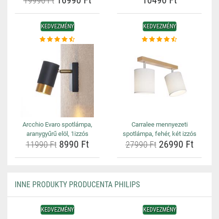
16990 Ft
10490 Ft
19990 Ft
KEDVEZMÉNY
KEDVEZMÉNY
Arcchio Evaro spotlámpa,
Carralee mennyezeti
aranygyűrű elöl, 1izzós
spotlámpa, fehér, két izzós
8990 Ft
26990 Ft
11990 Ft
27990 Ft
INNE PRODUKTY PRODUCENTA PHILIPS
KEDVEZMÉNY
KEDVEZMÉNY