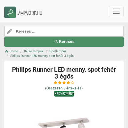
LAMPAKTOP.HU
Keresés
Home
Belső lámpák
Spotlámpák
Philips Runner LED menny. spot fehér 3 égős
Philips Runner LED menny. spot fehér
3 égős
(Összesen
3
értékelés)
KEDVEZMÉNY