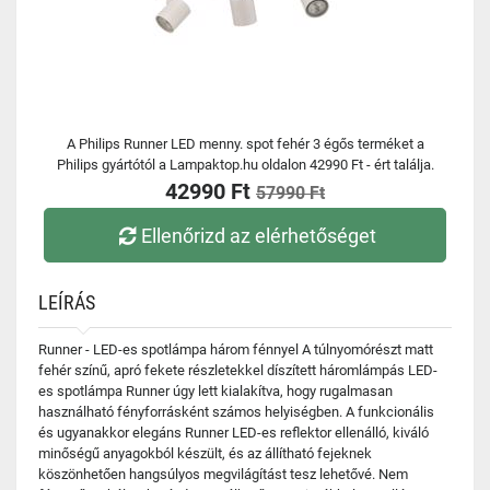
A Philips Runner LED menny. spot fehér 3 égős terméket a
Philips gyártótól a Lampaktop.hu oldalon 42990 Ft - ért találja.
42990 Ft
57990 Ft
Ellenőrizd az elérhetőséget
LEÍRÁS
Runner - LED-es spotlámpa három fénnyel A túlnyomórészt matt
fehér színű, apró fekete részletekkel díszített háromlámpás LED-
es spotlámpa Runner úgy lett kialakítva, hogy rugalmasan
használható fényforrásként számos helyiségben. A funkcionális
és ugyanakkor elegáns Runner LED-es reflektor ellenálló, kiváló
minőségű anyagokból készült, és az állítható fejeknek
köszönhetően hangsúlyos megvilágítást tesz lehetővé. Nem