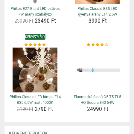
Philips E27 Giant LED csöves
Philips Classic B35 LED
7W arany szabályzó
gyertya arany E14 2.5W
23490 Ft
3990 Ft
23990 Ft
KEDVEZMÉNY
Philips Classic LED lámpa E14
Fluoreszkáló cső G5 T5 TL5
B35 6,5W matt 4000K
HO Secura 840 54W
2790 Ft
24990 Ft
3190 Ft
KEDVENC E-BOLTOK