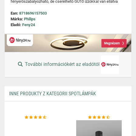
fényerőszabályozható, de cserélhető GU10 izzókkal van ellátva
Ean:
8718696157503
Márka:
Philips
Eladó:
Feny24
További információkért az eladótól
INNE PRODUKTY Z KATEGORII SPOTLÁMPÁK