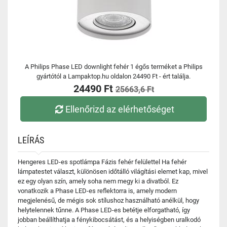
A Philips Phase LED downlight fehér 1 égős terméket a Philips
gyártótól a Lampaktop.hu oldalon 24490 Ft - ért találja.
24490 Ft
25663,6 Ft
Ellenőrizd az elérhetőséget
LEÍRÁS
Hengeres LED-es spotlámpa Fázis fehér felülettel Ha fehér
lámpatestet választ, különösen időtálló világítási elemet kap, mivel
ez egy olyan szín, amely soha nem megy ki a divatból. Ez
vonatkozik a Phase LED-es reflektorra is, amely modern
megjelenésű, de mégis sok stílushoz használható anélkül, hogy
helytelennek tűnne. A Phase LED-es betétje elforgatható, így
jobban beállíthatja a fénykibocsátást, és a helyiségben uralkodó