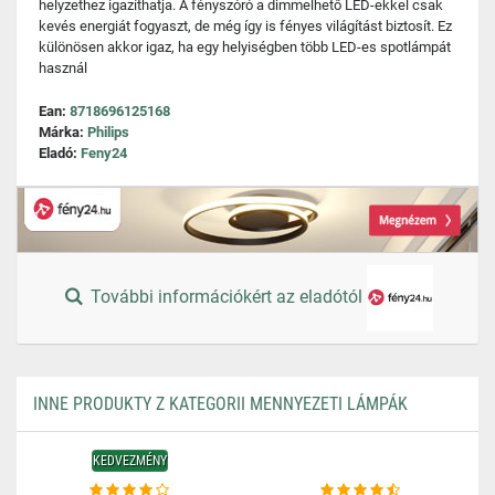
helyzethez igazíthatja. A fényszóró a dimmelhető LED-ekkel csak
kevés energiát fogyaszt, de még így is fényes világítást biztosít. Ez
különösen akkor igaz, ha egy helyiségben több LED-es spotlámpát
használ
Ean:
8718696125168
Márka:
Philips
Eladó:
Feny24
További információkért az eladótól
INNE PRODUKTY Z KATEGORII MENNYEZETI LÁMPÁK
KEDVEZMÉNY