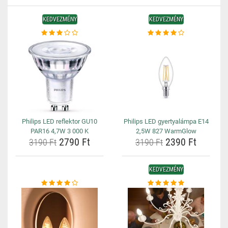
KEDVEZMÉNY
KEDVEZMÉNY
Philips LED reflektor GU10
Philips LED gyertyalámpa E14
PAR16 4,7W 3 000 K
2,5W 827 WarmGlow
2790 Ft
2390 Ft
3190 Ft
3190 Ft
KEDVEZMÉNY