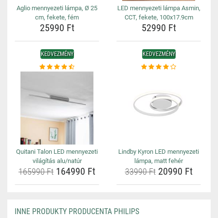
Aglio mennyezeti lámpa, Ø 25
LED mennyezeti lámpa Asmin,
cm, fekete, fém
CCT, fekete, 100x17.9cm
25990 Ft
52990 Ft
KEDVEZMÉNY
KEDVEZMÉNY
Quitani Talon LED mennyezeti
Lindby Kyron LED mennyezeti
világítás alu/natúr
lámpa, matt fehér
164990 Ft
20990 Ft
165990 Ft
33990 Ft
INNE PRODUKTY PRODUCENTA PHILIPS