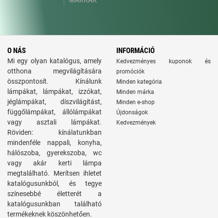
O NÁS
INFORMÁCIÓ
Mi egy olyan katalógus, amely
Kedvezményes kuponok és
otthona megvilágítására
promóciók
összpontosít. Kínálunk
Minden kategória
lámpákat, lámpákat, izzókat,
Minden márka
jéglámpákat, díszvilágítást,
Minden e-shop
függőlámpákat, állólámpákat
Újdonságok
vagy asztali lámpákat.
Kedvezmények
Röviden: kínálatunkban
mindenféle nappali, konyha,
hálószoba, gyerekszoba, wc
vagy akár kerti lámpa
megtalálható. Merítsen ihletet
katalógusunkból, és tegye
színesebbé életterét a
katalógusunkban található
termékeknek köszönhetően.