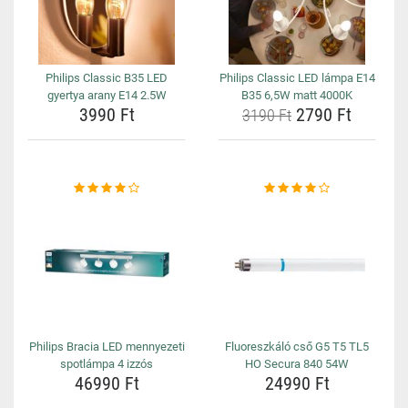
Philips Classic B35 LED
Philips Classic LED lámpa E14
gyertya arany E14 2.5W
B35 6,5W matt 4000K
3990 Ft
2790 Ft
3190 Ft
Philips Bracia LED mennyezeti
Fluoreszkáló cső G5 T5 TL5
spotlámpa 4 izzós
HO Secura 840 54W
46990 Ft
24990 Ft