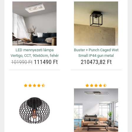
LED mennyezeti lámpa
Buster + Punch Caged Wet
Vertigo, CCT, 90x60cm, fehér
Small IP44 gun metal
111490 Ft
210473,82 Ft
101990 Ft