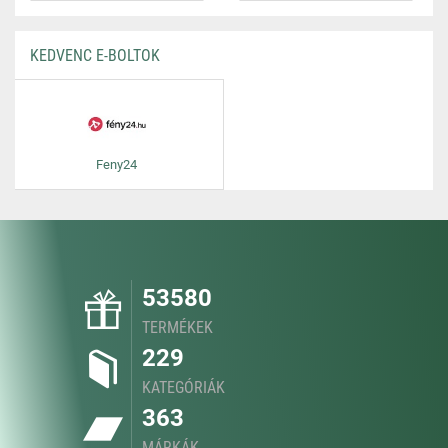
KEDVENC E-BOLTOK
Feny24
53580
TERMÉKEK
229
KATEGÓRIÁK
363
MÁRKÁK