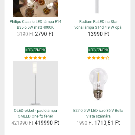
Philips Classic LED lámpa E14
Radium RaLEDina Star
B35 6,5W matt 4000K
vonallámpa S14d 4,9 W opál
2790 Ft
13990 Ft
3190 Ft
KEDVEZMÉNY
KEDVEZMÉNY
OLED-ekkel - padlólámpa
E27 0,5 W LED izzó 36 V Bella
OMLED One f2 fehér
Vista számára
419990 Ft
1710,51 Ft
421990 Ft
1990 Ft