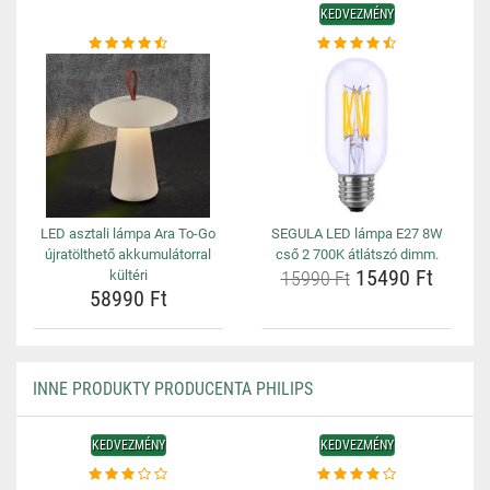
KEDVEZMÉNY
LED asztali lámpa Ara To-Go
SEGULA LED lámpa E27 8W
újratölthető akkumulátorral
cső 2 700K átlátszó dimm.
15490 Ft
kültéri
15990 Ft
58990 Ft
INNE PRODUKTY PRODUCENTA PHILIPS
KEDVEZMÉNY
KEDVEZMÉNY