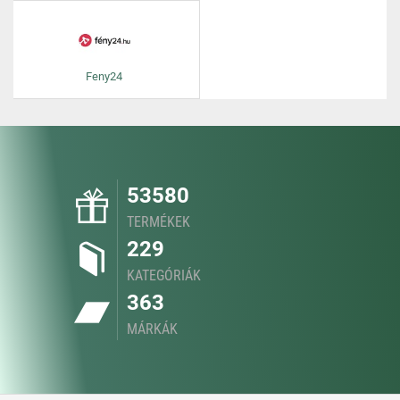
Feny24
53580
TERMÉKEK
229
KATEGÓRIÁK
363
MÁRKÁK