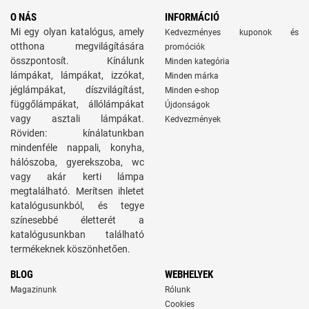
O NÁS
INFORMÁCIÓ
Mi egy olyan katalógus, amely
Kedvezményes kuponok és
otthona megvilágítására
promóciók
összpontosít. Kínálunk
Minden kategória
lámpákat, lámpákat, izzókat,
Minden márka
jéglámpákat, díszvilágítást,
Minden e-shop
függőlámpákat, állólámpákat
Újdonságok
vagy asztali lámpákat.
Kedvezmények
Röviden: kínálatunkban
mindenféle nappali, konyha,
hálószoba, gyerekszoba, wc
vagy akár kerti lámpa
megtalálható. Merítsen ihletet
katalógusunkból, és tegye
színesebbé életterét a
katalógusunkban található
termékeknek köszönhetően.
BLOG
WEBHELYEK
Magazinunk
Rólunk
Cookies