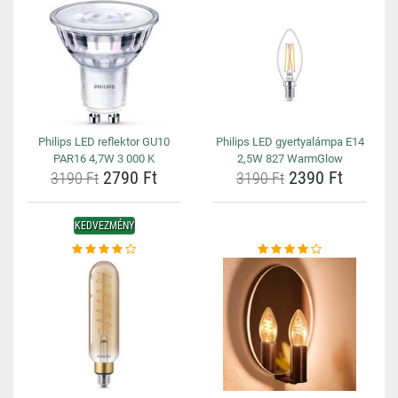
Philips LED reflektor GU10
Philips LED gyertyalámpa E14
PAR16 4,7W 3 000 K
2,5W 827 WarmGlow
2790 Ft
2390 Ft
3190 Ft
3190 Ft
KEDVEZMÉNY