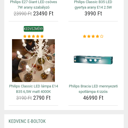
Philips E27 Giant LED csöves
Philips Classic B35 LED
7W arany szabályzó
gyertya arany E14 2.5W
23490 Ft
3990 Ft
23990 Ft
KEDVEZMÉNY
Philips Classic LED lámpa E14
Philips Bracia LED mennyezeti
B35 6,5W matt 4000K
spotlámpa 4 izzós
2790 Ft
46990 Ft
3190 Ft
KEDVENC E-BOLTOK