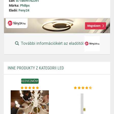
Ean:
8718699762391
Márka:
Philips
Eladó:
Feny24
További információkért az eladótól
INNE PRODUKTY Z KATEGORII LED
KEDVEZMÉNY