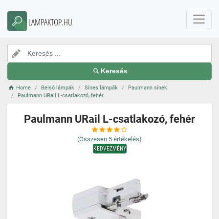
LAMPAKTOP.HU
Keresés
Home
Belső lámpák
Sínes lámpák
Paulmann sínek
Paulmann URail L-csatlakozó, fehér
Paulmann URail L-csatlakozó, fehér
(Összesen
5
értékelés)
KEDVEZMÉNY