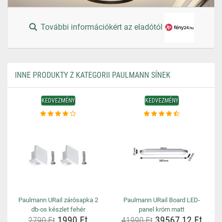
További információkért az eladótól
INNE PRODUKTY Z KATEGORII PAULMANN SÍNEK
KEDVEZMÉNY
KEDVEZMÉNY
Paulmann URail zárósapka 2
Paulmann URail Board LED-
db-os készlet fehér
panel króm matt
1990 Ft
39567,12 Ft
2790 Ft
41990 Ft