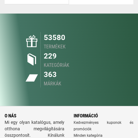
53580
TERMÉKEK
229
KATEGÓRIÁK
363
MÁRKÁK
O NÁS
INFORMÁCIÓ
Mi egy olyan katalógus, amely
Kedvezményes kuponok és
otthona megvilágítására
promóciók
összpontosít. Kínálunk
Minden kategória