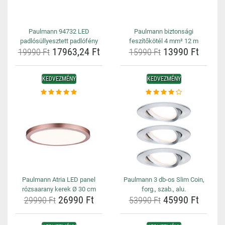
Paulmann 94732 LED
Paulmann biztonsági
padlósüllyesztett padlófény
feszítőkötél 4 mm² 12 m
17963,24 Ft
13990 Ft
19990 Ft
15990 Ft
KEDVEZMÉNY
KEDVEZMÉNY
Paulmann Atria LED panel
Paulmann 3 db-os Slim Coin,
rózsaarany kerek Ø 30 cm
forg., szab., alu.
26990 Ft
45990 Ft
29990 Ft
53990 Ft