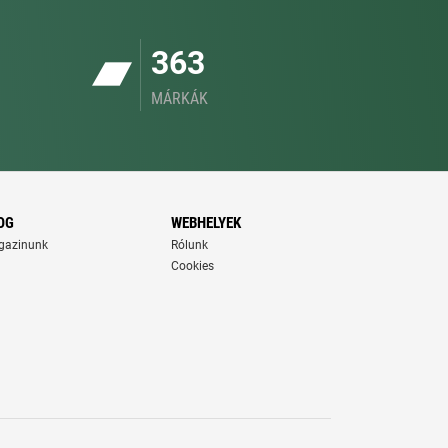
363
MÁRKÁK
OG
WEBHELYEK
gazinunk
Rólunk
Cookies