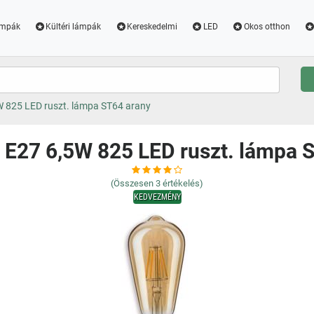
ámpák
Kültéri lámpák
Kereskedelmi
LED
Okos otthon
 825 LED ruszt. lámpa ST64 arany
E27 6,5W 825 LED ruszt. lámpa 
(Összesen
3
értékelés)
KEDVEZMÉNY