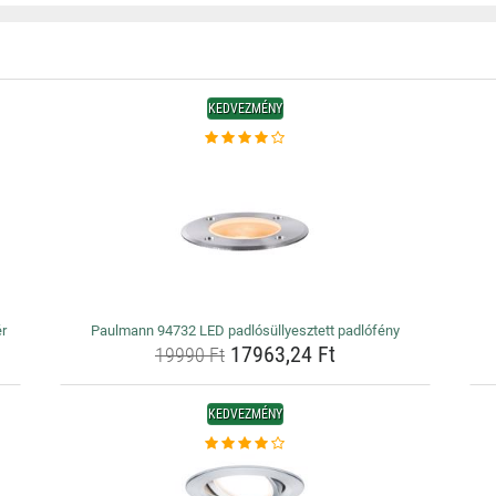
KEDVEZMÉNY
ér
Paulmann 94732 LED padlósüllyesztett padlófény
17963,24 Ft
19990 Ft
KEDVEZMÉNY