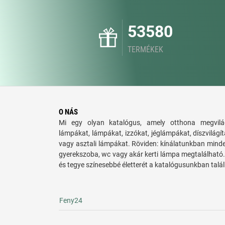
53580
TERMÉKEK
O NÁS
Mi egy olyan katalógus, amely otthona megvilág
lámpákat, lámpákat, izzókat, jéglámpákat, díszvilágí
vagy asztali lámpákat. Röviden: kínálatunkban minde
gyerekszoba, wc vagy akár kerti lámpa megtalálható. 
és tegye színesebbé életterét a katalógusunkban tal
Feny24