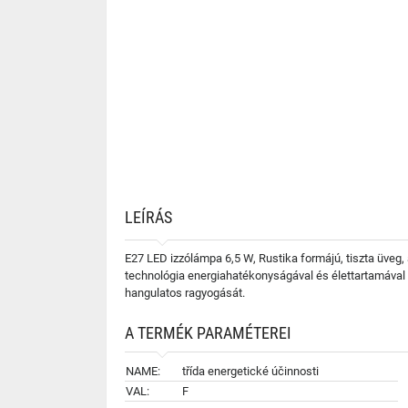
LEÍRÁS
E27 LED izzólámpa 6,5 W, Rustika formájú, tiszta üveg,
technológia energiahatékonyságával és élettartamával ö
hangulatos ragyogását.
A TERMÉK PARAMÉTEREI
NAME:
třída energetické účinnosti
VAL:
F