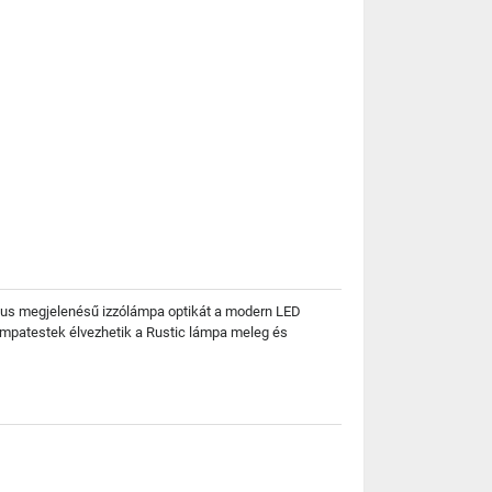
lgikus megjelenésű izzólámpa optikát a modern LED
lámpatestek élvezhetik a Rustic lámpa meleg és