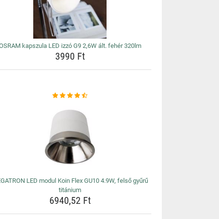
OSRAM kapszula LED izzó G9 2,6W ált. fehér 320lm
3990 Ft
GATRON LED modul Koin Flex GU10 4.9W, felső gyűrű
titánium
6940,52 Ft