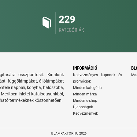
229
KATEGÓRIÁK
INFORMÁCIÓ
BL
ítására összpontosít. Kínálunk
Kedvezményes kuponok és
Ma
tást, függőlámpákat, állólámpákat
promóciók
nféle nappali, konyha, hálószoba,
Minden kategória
Merítsen ihletet katalógusunkból,
Minden márka
álható termékeknek köszönhetően.
Minden e-shop
Újdonságok
Kedvezmények
©LAMPAKTOP.HU 2026