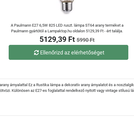
A Paulmann E27 6,5W 825 LED ruszt. lámpa ST64 arany terméket a
Paulmann gyártótól a Lampaktop.hu oldalon 5129,39 Ft - ért találja.
5129,39 Ft
5990 Ft
Ellenőrizd az elérhetőséget
 arany árnyalattal Ez a Rustika lámpa a dekoratív arany árnyalatot és a noszta
tvözi. Különösen az E27-es foglalattal rendelkező nyitott vagy vintage stílusú 