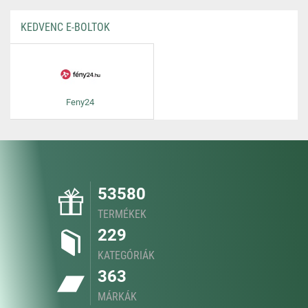
KEDVENC E-BOLTOK
Feny24
53580
TERMÉKEK
229
KATEGÓRIÁK
363
MÁRKÁK