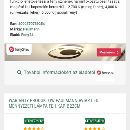
funkció lehetővé teszi a fény színének háromfokozatú beállítását a
meglévő fali kapcsolón keresztül. - 2,700 K (meleg fehér); 4,000 K
(univerzális fehér); 6,500 K (nappali fény)
Ean:
4000870789254
Márka:
Paulmann
Eladó:
Feny24
További információkért az eladótól
WARIANTY PRODUKTÓW PAULMANN AVIAR LED
MENNYEZETI LÁMPA FEH.KAP. Ø22CM
KEDVEZMÉNY
KEDVEZMÉNY