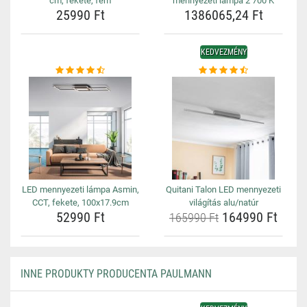
cm, fekete, fém
mennyezeti lámpa 2 700 K
25990 Ft
1386065,24 Ft
KEDVEZMÉNY
LED mennyezeti lámpa Asmin,
Quitani Talon LED mennyezeti
CCT, fekete, 100x17.9cm
világítás alu/natúr
52990 Ft
164990 Ft
165990 Ft
INNE PRODUKTY PRODUCENTA PAULMANN