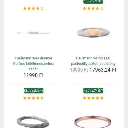
KEDVEZMÉNY
Paulmann 3-as dimmer
Paulmann 94732 LED
CorDuo kötélrendszerhez
padlósüllyesztett padlófény
17963,24 Ft
fehér
19990 Ft
11990 Ft
KEDVEZMÉNY
KEDVEZMÉNY