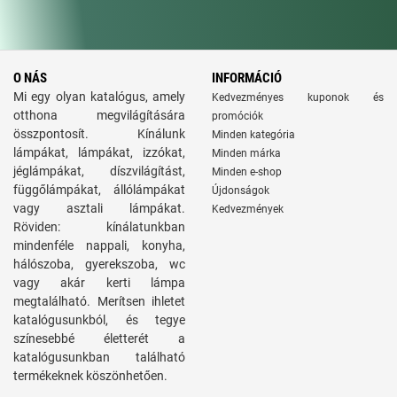
O NÁS
INFORMÁCIÓ
Mi egy olyan katalógus, amely
Kedvezményes kuponok és
otthona megvilágítására
promóciók
összpontosít. Kínálunk
Minden kategória
lámpákat, lámpákat, izzókat,
Minden márka
jéglámpákat, díszvilágítást,
Minden e-shop
függőlámpákat, állólámpákat
Újdonságok
vagy asztali lámpákat.
Kedvezmények
Röviden: kínálatunkban
mindenféle nappali, konyha,
hálószoba, gyerekszoba, wc
vagy akár kerti lámpa
megtalálható. Merítsen ihletet
katalógusunkból, és tegye
színesebbé életterét a
katalógusunkban található
termékeknek köszönhetően.