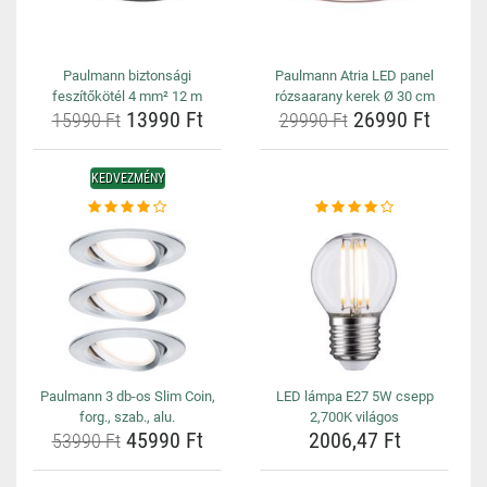
Paulmann biztonsági
Paulmann Atria LED panel
feszítőkötél 4 mm² 12 m
rózsaarany kerek Ø 30 cm
13990 Ft
26990 Ft
15990 Ft
29990 Ft
KEDVEZMÉNY
Paulmann 3 db-os Slim Coin,
LED lámpa E27 5W csepp
forg., szab., alu.
2,700K világos
45990 Ft
2006,47 Ft
53990 Ft