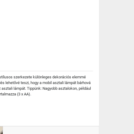
g stílusos szerkezete különleges dekorációs elemmé
s lehetővé teszi, hogy a mobil asztali lámpát bárhová
z asztali lámpát. Tippünk: Nagyobb asztalokon, például
talmazza (3 x AA).