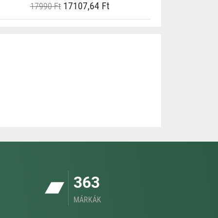
17107,64 Ft
17990 Ft
363
MÁRKÁK