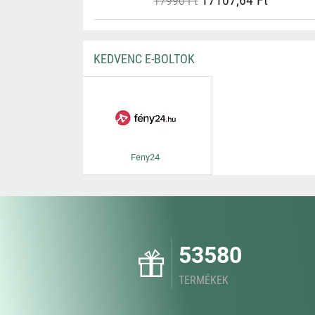
17107,64 Ft
17990 Ft
KEDVENC E-BOLTOK
Feny24
53580
TERMÉKEK