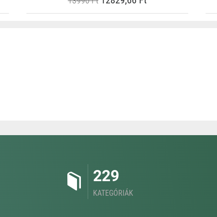
12829,66 Ft
13990 Ft
229
KATEGÓRIÁK