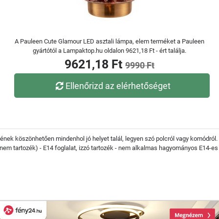
A Pauleen Cute Glamour LED asztali lámpa, elem terméket a Pauleen
gyártótól a Lampaktop.hu oldalon 9621,18 Ft - ért találja.
9621,18 Ft
9990 Ft
Ellenőrizd az elérhetőséget
k köszönhetően mindenhol jó helyet talál, legyen szó polcról vagy komódról. 
(nem tartozék) - E14 foglalat, izzó tartozék - nem alkalmas hagyományos E14-es