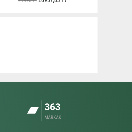
20957,83 Ft
21990 Ft
363
MÁRKÁK