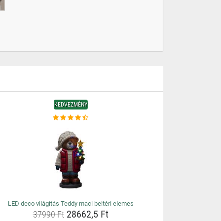
KEDVEZMÉNY
LED deco világítás Teddy maci beltéri elemes
28662,5 Ft
37990 Ft