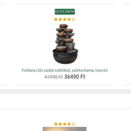
KEDVEZMÉNY
Fontana LED szoba szökőkút, szürke/barna, kancsó
36490 Ft
41990 Ft