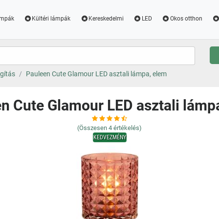
ámpák
Kültéri lámpák
Kereskedelmi
LED
Okos otthon
ágítás
Pauleen Cute Glamour LED asztali lámpa, elem
n Cute Glamour LED asztali lámp
(Összesen
4
értékelés)
KEDVEZMÉNY