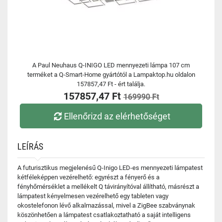
A Paul Neuhaus Q-INIGO LED mennyezeti lámpa 107 cm
terméket a Q-Smart-Home gyártótól a Lampaktop.hu oldalon
157857,47 Ft - ért találja.
157857,47 Ft
169990 Ft
Ellenőrizd az elérhetőséget
LEÍRÁS
A futurisztikus megjelenésű Q-Inigo LED-es mennyezeti lámpatest
kétféleképpen vezérelhető: egyrészt a fényerő és a
fényhőmérséklet a mellékelt Q távirányítóval állítható, másrészt a
lámpatest kényelmesen vezérelhető egy tableten vagy
okostelefonon lévő alkalmazással, mivel a ZigBee szabványnak
köszönhetően a lámpatest csatlakoztatható a saját intelligens