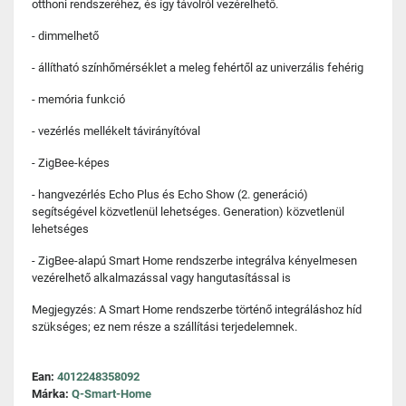
otthoni rendszeréhez, és így távolról vezérelhető.
- dimmelhető
- állítható színhőmérséklet a meleg fehértől az univerzális fehérig
- memória funkció
- vezérlés mellékelt távirányítóval
- ZigBee-képes
- hangvezérlés Echo Plus és Echo Show (2. generáció)
segítségével közvetlenül lehetséges. Generation) közvetlenül
lehetséges
- ZigBee-alapú Smart Home rendszerbe integrálva kényelmesen
vezérelhető alkalmazással vagy hangutasítással is
Megjegyzés: A Smart Home rendszerbe történő integráláshoz híd
szükséges; ez nem része a szállítási terjedelemnek.
Ean:
4012248358092
Márka:
Q-Smart-Home