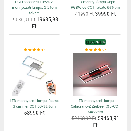
EGLO connect Fueva-Z
LED menny. lámpa Cepa
mennyezeti lámpa, Ø 21cm
RGBW és CCT fekete Ø35 cm
39990 Ft
fekete
41990 Ft
19635,93
19636,01 Ft
Ft
KEDVEZMÉNY
LED mennyezeti lámpa Frame
LED mennyezeti lámpa
S dimmer CCT 50x38,8cm
Calagrano-Z ZigBee RGB/CCT
53990 Ft
64x22cm
59463,91
59463,99 Ft
Ft