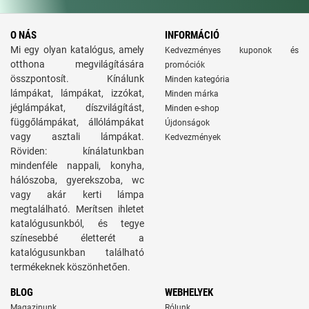
O NÁS
INFORMÁCIÓ
Mi egy olyan katalógus, amely
Kedvezményes kuponok és
otthona megvilágítására
promóciók
összpontosít. Kínálunk
Minden kategória
lámpákat, lámpákat, izzókat,
Minden márka
jéglámpákat, díszvilágítást,
Minden e-shop
függőlámpákat, állólámpákat
Újdonságok
vagy asztali lámpákat.
Kedvezmények
Röviden: kínálatunkban
mindenféle nappali, konyha,
hálószoba, gyerekszoba, wc
vagy akár kerti lámpa
megtalálható. Merítsen ihletet
katalógusunkból, és tegye
színesebbé életterét a
katalógusunkban található
termékeknek köszönhetően.
BLOG
WEBHELYEK
Magazinunk
Rólunk