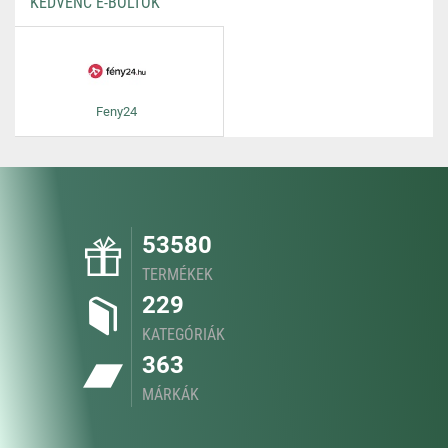
KEDVENC E-BOLTOK
Feny24
53580
TERMÉKEK
229
KATEGÓRIÁK
363
MÁRKÁK