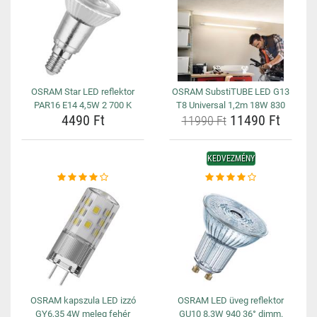
OSRAM Star LED reflektor
OSRAM SubstiTUBE LED G13
PAR16 E14 4,5W 2 700 K
T8 Universal 1,2m 18W 830
4490 Ft
11490 Ft
11990 Ft
KEDVEZMÉNY
OSRAM kapszula LED izzó
OSRAM LED üveg reflektor
GY6,35 4W meleg fehér
GU10 8,3W 940 36° dimm.