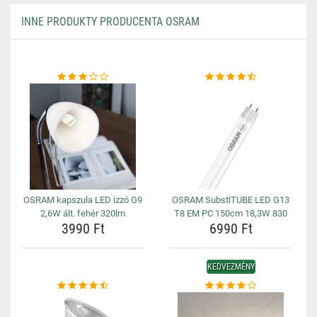
INNE PRODUKTY PRODUCENTA OSRAM
OSRAM kapszula LED izzó G9
OSRAM SubstiTUBE LED G13
2,6W ált. fehér 320lm
T8 EM PC 150cm 18,3W 830
3990 Ft
6990 Ft
KEDVEZMÉNY