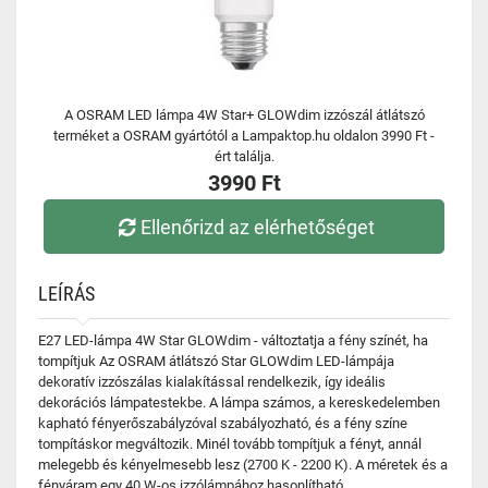
A OSRAM LED lámpa 4W Star+ GLOWdim izzószál átlátszó
terméket a OSRAM gyártótól a Lampaktop.hu oldalon 3990 Ft -
ért találja.
3990 Ft
Ellenőrizd az elérhetőséget
LEÍRÁS
E27 LED-lámpa 4W Star GLOWdim - változtatja a fény színét, ha
tompítjuk Az OSRAM átlátszó Star GLOWdim LED-lámpája
dekoratív izzószálas kialakítással rendelkezik, így ideális
dekorációs lámpatestekbe. A lámpa számos, a kereskedelemben
kapható fényerőszabályzóval szabályozható, és a fény színe
tompításkor megváltozik. Minél tovább tompítjuk a fényt, annál
melegebb és kényelmesebb lesz (2700 K - 2200 K). A méretek és a
fényáram egy 40 W-os izzólámpához hasonlítható.