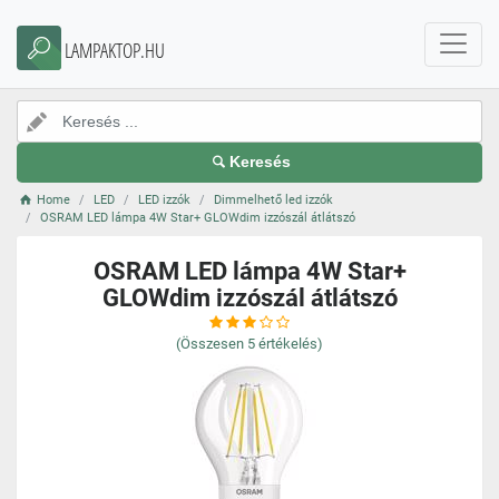
LAMPAKTOP.HU
Keresés
Home
LED
LED izzók
Dimmelhető led izzók
OSRAM LED lámpa 4W Star+ GLOWdim izzószál átlátszó
OSRAM LED lámpa 4W Star+
GLOWdim izzószál átlátszó
(Összesen
5
értékelés)