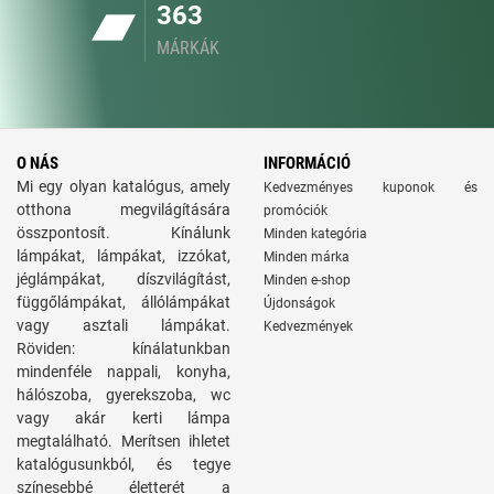
363
MÁRKÁK
O NÁS
INFORMÁCIÓ
Mi egy olyan katalógus, amely
Kedvezményes kuponok és
otthona megvilágítására
promóciók
összpontosít. Kínálunk
Minden kategória
lámpákat, lámpákat, izzókat,
Minden márka
jéglámpákat, díszvilágítást,
Minden e-shop
függőlámpákat, állólámpákat
Újdonságok
vagy asztali lámpákat.
Kedvezmények
Röviden: kínálatunkban
mindenféle nappali, konyha,
hálószoba, gyerekszoba, wc
vagy akár kerti lámpa
megtalálható. Merítsen ihletet
katalógusunkból, és tegye
színesebbé életterét a