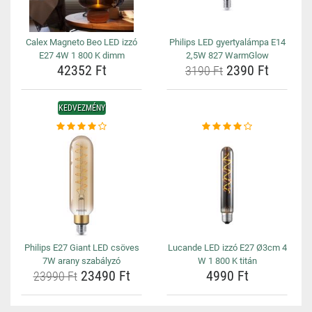
Calex Magneto Beo LED izzó
Philips LED gyertyalámpa E14
E27 4W 1 800 K dimm
2,5W 827 WarmGlow
42352 Ft
2390 Ft
3190 Ft
KEDVEZMÉNY
Philips E27 Giant LED csöves
Lucande LED izzó E27 Ø3cm 4
7W arany szabályzó
W 1 800 K titán
23490 Ft
4990 Ft
23990 Ft