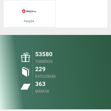
Feny24
53580
TERMÉKEK
229
KATEGÓRIÁK
363
MÁRKÁK