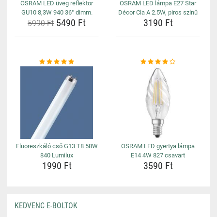
OSRAM LED üveg reflektor
OSRAM LED lámpa E27 Star
GU10 8,3W 940 36° dimm.
Décor Cla A 2.5W, piros színű
5490 Ft
3190 Ft
5990 Ft
Fluoreszkáló cső G13 T8 58W
OSRAM LED gyertya lámpa
840 Lumilux
E14 4W 827 csavart
1990 Ft
3590 Ft
KEDVENC E-BOLTOK