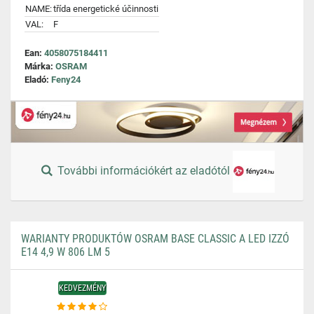
NAME:
třída energetické účinnosti
VAL:
F
Ean:
4058075184411
Márka:
OSRAM
Eladó:
Feny24
További információkért az eladótól
WARIANTY PRODUKTÓW OSRAM BASE CLASSIC A LED IZZÓ
E14 4,9 W 806 LM 5
KEDVEZMÉNY