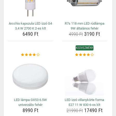
Arcchio kapszula LED izzó G4
R7s 118 mm LED rúdlámpa
3,4 W 2700 K 2-es klt
9W általános fehér
6490 Ft
3190 Ft
4990 Ft
KEDVEZMÉNY
LED lámpa GX53 6.5W
LED izzó villanykörte forma
univerzális fehér
E27 11 W 830 6-os klt
8990 Ft
17490 Ft
21990 Ft