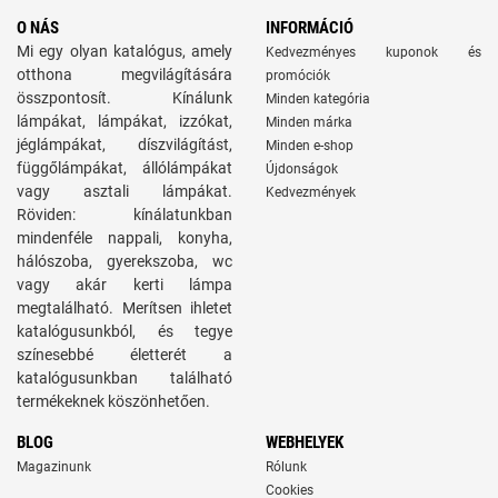
O NÁS
INFORMÁCIÓ
Mi egy olyan katalógus, amely
Kedvezményes kuponok és
otthona megvilágítására
promóciók
összpontosít. Kínálunk
Minden kategória
lámpákat, lámpákat, izzókat,
Minden márka
jéglámpákat, díszvilágítást,
Minden e-shop
függőlámpákat, állólámpákat
Újdonságok
vagy asztali lámpákat.
Kedvezmények
Röviden: kínálatunkban
mindenféle nappali, konyha,
hálószoba, gyerekszoba, wc
vagy akár kerti lámpa
megtalálható. Merítsen ihletet
katalógusunkból, és tegye
színesebbé életterét a
katalógusunkban található
termékeknek köszönhetően.
BLOG
WEBHELYEK
Magazinunk
Rólunk
Cookies