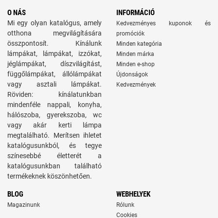
O NÁS
INFORMÁCIÓ
Mi egy olyan katalógus, amely
Kedvezményes kuponok és
otthona megvilágítására
promóciók
összpontosít. Kínálunk
Minden kategória
lámpákat, lámpákat, izzókat,
Minden márka
jéglámpákat, díszvilágítást,
Minden e-shop
függőlámpákat, állólámpákat
Újdonságok
vagy asztali lámpákat.
Kedvezmények
Röviden: kínálatunkban
mindenféle nappali, konyha,
hálószoba, gyerekszoba, wc
vagy akár kerti lámpa
megtalálható. Merítsen ihletet
katalógusunkból, és tegye
színesebbé életterét a
katalógusunkban található
termékeknek köszönhetően.
BLOG
WEBHELYEK
Magazinunk
Rólunk
Cookies