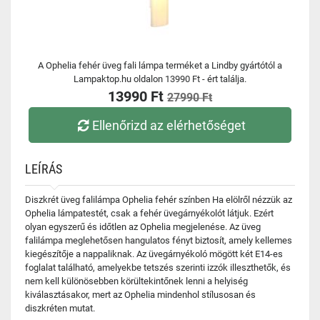
A Ophelia fehér üveg fali lámpa terméket a Lindby gyártótól a
Lampaktop.hu oldalon 13990 Ft - ért találja.
13990 Ft
27990 Ft
Ellenőrizd az elérhetőséget
LEÍRÁS
Diszkrét üveg falilámpa Ophelia fehér színben Ha elölről nézzük az
Ophelia lámpatestét, csak a fehér üvegárnyékolót látjuk. Ezért
olyan egyszerű és időtlen az Ophelia megjelenése. Az üveg
falilámpa meglehetősen hangulatos fényt biztosít, amely kellemes
kiegészítője a nappaliknak. Az üvegárnyékoló mögött két E14-es
foglalat található, amelyekbe tetszés szerinti izzók illeszthetők, és
nem kell különösebben körültekintőnek lenni a helyiség
kiválasztásakor, mert az Ophelia mindenhol stílusosan és
diszkréten mutat.