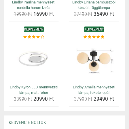
Lindby Paulina mennyezeti
Lindby Liriana bambuszból
rondella három izzós
készült függőlámpa
16990 Ft
35490 Ft
19990 Ft
37490 Ft
KEDVEZMÉNY
KEDVEZMÉNY
Lindby Kyron LED mennyezeti
Lindby Arnella mennyezeti
lámpa, matt fehér
lámpa, fekete, opál
20990 Ft
29490 Ft
33990 Ft
37990 Ft
KEDVENC E-BOLTOK