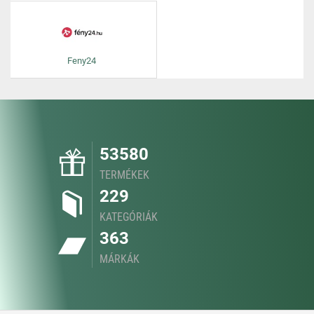
Feny24
53580
TERMÉKEK
229
KATEGÓRIÁK
363
MÁRKÁK