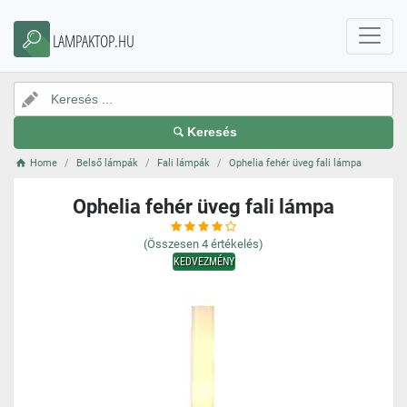
LAMPAKTOP.HU
Keresés
Home
Belső lámpák
Fali lámpák
Ophelia fehér üveg fali lámpa
Ophelia fehér üveg fali lámpa
(Összesen
4
értékelés)
KEDVEZMÉNY