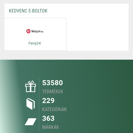
KEDVENC E-BOLTOK
Feny24
53580
TERMÉKEK
229
KATEGÓRIÁK
363
MÁRKÁK