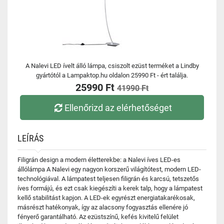
A Nalevi LED ívelt álló lámpa, csiszolt ezüst terméket a Lindby
gyártótól a Lampaktop.hu oldalon 25990 Ft - ért találja.
25990 Ft
41990 Ft
Ellenőrizd az elérhetőséget
LEÍRÁS
Filigrán design a modern életterekbe: a Nalevi íves LED-es
állólámpa A Nalevi egy nagyon korszerű világítótest, modern LED-
technológiával. A lámpatest teljesen filigrán és karcsú, tetszetős
íves formájú, és ezt csak kiegészíti a kerek talp, hogy a lámpatest
kellő stabilitást kapjon. A LED-ek egyrészt energiatakarékosak,
másrészt hatékonyak, így az alacsony fogyasztás ellenére jó
fényerő garantálható. Az ezüstszínű, kefés kivitelű felület