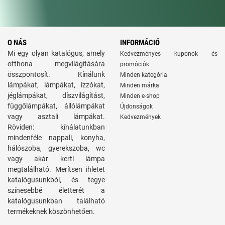
O NÁS
INFORMÁCIÓ
Mi egy olyan katalógus, amely
Kedvezményes kuponok és
otthona megvilágítására
promóciók
összpontosít. Kínálunk
Minden kategória
lámpákat, lámpákat, izzókat,
Minden márka
jéglámpákat, díszvilágítást,
Minden e-shop
függőlámpákat, állólámpákat
Újdonságok
vagy asztali lámpákat.
Kedvezmények
Röviden: kínálatunkban
mindenféle nappali, konyha,
hálószoba, gyerekszoba, wc
vagy akár kerti lámpa
megtalálható. Merítsen ihletet
katalógusunkból, és tegye
színesebbé életterét a
katalógusunkban található
termékeknek köszönhetően.