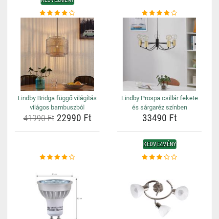
KEDVEZMÉNY
Lindby Bridga függő világítás
Lindby Prospa csillár fekete
világos bambuszból
és sárgaréz színben
22990 Ft
33490 Ft
41990 Ft
KEDVEZMÉNY