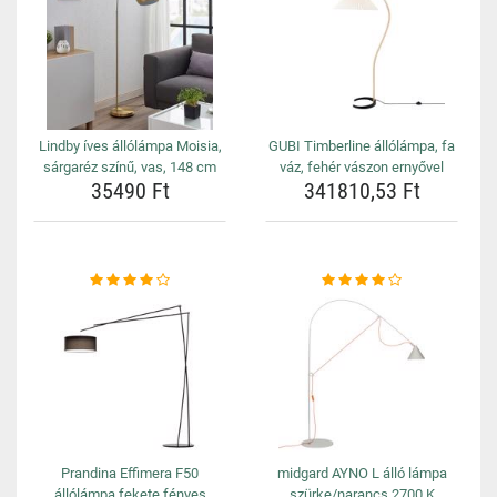
Lindby íves állólámpa Moisia,
GUBI Timberline állólámpa, fa
sárgaréz színű, vas, 148 cm
váz, fehér vászon ernyővel
35490 Ft
341810,53 Ft
Prandina Effimera F50
midgard AYNO L álló lámpa
állólámpa fekete fényes
szürke/narancs 2700 K