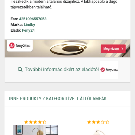
illeszkedik a modern általános dizájnhoz. A lábkapcsoló a dugó
tápvezetékben található.
Ean:
4251096557053
Márka:
Lindby
Eladó:
Feny24
További információkért az eladótól
INNE PRODUKTY Z KATEGORII ÍVELT ÁLLÓLÁMPÁK