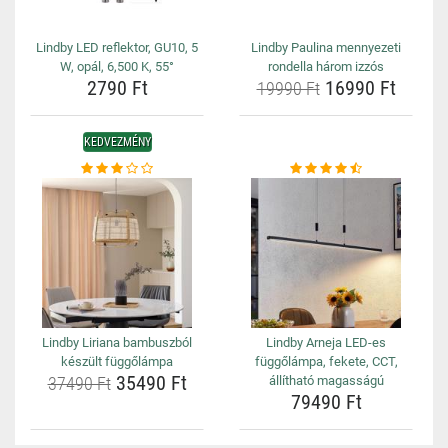
Lindby LED reflektor, GU10, 5
Lindby Paulina mennyezeti
W, opál, 6,500 K, 55°
rondella három izzós
2790 Ft
16990 Ft
19990 Ft
KEDVEZMÉNY
Lindby Liriana bambuszból
Lindby Arneja LED-es
készült függőlámpa
függőlámpa, fekete, CCT,
35490 Ft
37490 Ft
állítható magasságú
79490 Ft