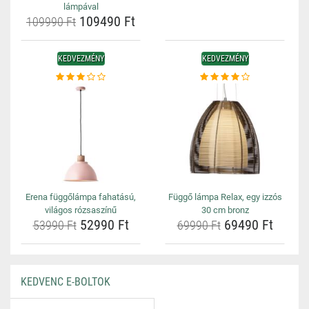
lámpával
109490 Ft
109990 Ft
KEDVEZMÉNY
KEDVEZMÉNY
Erena függőlámpa fahatású,
Függő lámpa Relax, egy izzós
világos rózsaszínű
30 cm bronz
52990 Ft
69490 Ft
53990 Ft
69990 Ft
KEDVENC E-BOLTOK