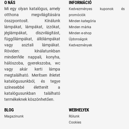
O NÁS
INFORMÁCIÓ
Mi egy olyan katalógus, amely
Kedvezményes kuponok és
otthona megvilágítására
promóciók
összpontosít. Kínálunk
Minden kategória
lámpákat, lámpákat, izzókat,
Minden márka
jéglámpákat, díszvilágítást,
Minden e-shop
függőlámpákat, állólámpákat
Újdonságok
vagy asztali lámpákat.
Kedvezmények
Röviden: kínálatunkban
mindenféle nappali, konyha,
hálószoba, gyerekszoba, wc
vagy akár kerti lámpa
megtalálható. Merítsen ihletet
katalógusunkból, és tegye
színesebbé életterét a
katalógusunkban található
termékeknek köszönhetően.
BLOG
WEBHELYEK
Magazinunk
Rólunk
Cookies