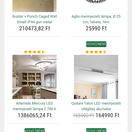
Buster + Punch Caged Wet
Aglio mennyezeti lámpa, Ø 25
Small IP44 gun metal
cm, fekete, fém
210473,82 Ft
25990 Ft
KEDVEZMÉNY
Artemide Mercury LED
Quitani Talon LED mennyezeti
mennyezeti lámpa 2 700 K
világítás alu/natúr
1386065,24 Ft
164990 Ft
165990 Ft
KEDVEZMÉNY
KEDVEZMÉNY