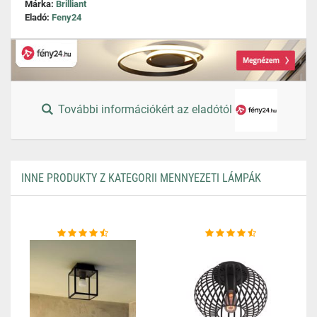
Márka:
Brilliant
Eladó:
Feny24
További információkért az eladótól
INNE PRODUKTY Z KATEGORII MENNYEZETI LÁMPÁK