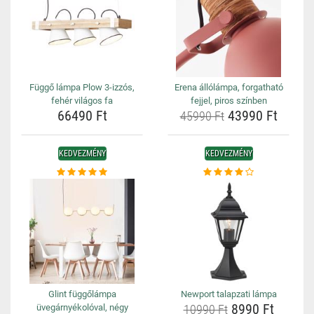
Függő lámpa Plow 3-izzós,
Erena állólámpa, forgatható
fehér világos fa
fejjel, piros színben
66490 Ft
43990 Ft
45990 Ft
KEDVEZMÉNY
KEDVEZMÉNY
Glint függőlámpa
Newport talapzati lámpa
8990 Ft
üvegárnyékolóval, négy
10990 Ft