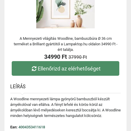
A Mennyezeti világítás Woodline, bambuszbúra Ø 36 cm
terméket a Brilliant gyártótól a Lampaktop.hu oldalon 34990 Ft -
ért találja.
34990 Ft
37990 Ft
Ellenőrizd az elérhetőséget
LEÍRÁS
A Woodline mennyezeti lámpa gyönyörű bambuszból készült
árnyékolóval van ellátva. A fényt lefelé és körös-körül az
árnyékolóban lévő mélyedéseken keresztül bocsátja ki. A Woodline
minden helyiségnek természetes hangulatot kölcsönöz.
Ean:
4004353411618