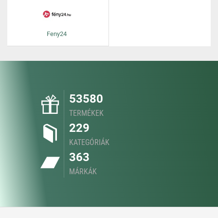
Feny24
53580
TERMÉKEK
229
KATEGÓRIÁK
363
MÁRKÁK