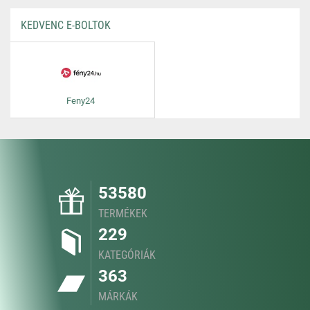
KEDVENC E-BOLTOK
Feny24
53580
TERMÉKEK
229
KATEGÓRIÁK
363
MÁRKÁK