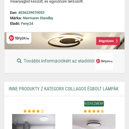
műanyagból készült, és egyszínűre lakkozott.
Ean:
4036239070053
Márka:
Niermann Standby
Eladó:
Feny24
További információkért az eladótól
INNE PRODUKTY Z KATEGORII CSILLAGOS ÉGBOLT LÁMPÁK
KEDVEZMÉNY