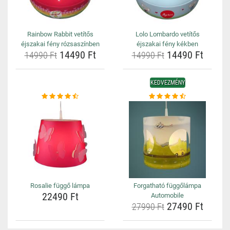
Rainbow Rabbit vetítős
Lolo Lombardo vetítős
éjszakai fény rózsaszínben
éjszakai fény kékben
14490 Ft
14490 Ft
14990 Ft
14990 Ft
KEDVEZMÉNY
Rosalie függő lámpa
Forgatható függőlámpa
22490 Ft
Automobile
27490 Ft
27990 Ft