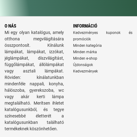
O NÁS
INFORMÁCIÓ
Mi egy olyan katalógus, amely
Kedvezményes kuponok és
otthona megvilágítására
promóciók
összpontosít. Kínálunk
Minden kategória
lámpákat, lámpákat, izzókat,
Minden márka
jéglámpákat, díszvilágítást,
Minden e-shop
függőlámpákat, állólámpákat
Újdonságok
vagy asztali lámpákat.
Kedvezmények
Röviden: kínálatunkban
mindenféle nappali, konyha,
hálószoba, gyerekszoba, wc
vagy akár kerti lámpa
megtalálható. Merítsen ihletet
katalógusunkból, és tegye
színesebbé életterét a
katalógusunkban található
termékeknek köszönhetően.