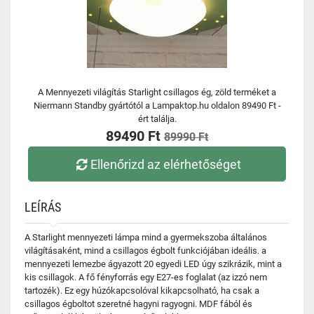
A Mennyezeti világítás Starlight csillagos ég, zöld terméket a
Niermann Standby gyártótól a Lampaktop.hu oldalon 89490 Ft -
ért találja.
89490 Ft
89990 Ft
Ellenőrizd az elérhetőséget
LEÍRÁS
A Starlight mennyezeti lámpa mind a gyermekszoba általános
világításaként, mind a csillagos égbolt funkciójában ideális. a
mennyezeti lemezbe ágyazott 20 egyedi LED úgy szikrázik, mint a
kis csillagok. A fő fényforrás egy E27-es foglalat (az izzó nem
tartozék). Ez egy húzókapcsolóval kikapcsolható, ha csak a
csillagos égboltot szeretné hagyni ragyogni. MDF fából és