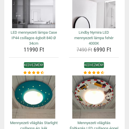
LED mennyezeti lámpa Case
Lindby Nymira LED
IP44 csillagos égbolt 840 Ø
mennyezeti lámpa fehér
34cm
4000K
11990 Ft
6990 Ft
7490 Ft
KEDVEZMÉNY
KEDVEZMÉNY
Mennyezeti világítás Starlight
Mennyezeti világítás
csillagos ég, kék
Építkezés LED csillagos éggel