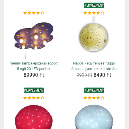
KEDVEZMÉNY
menny. lámpa éjszakai égbolt
Napos - egy fényes függő
5 égő 20 LED pontok
lámpa a gyermekek számára
89990 Ft
8490 Ft
9990 Ft
KEDVEZMÉNY
KEDVEZMÉNY