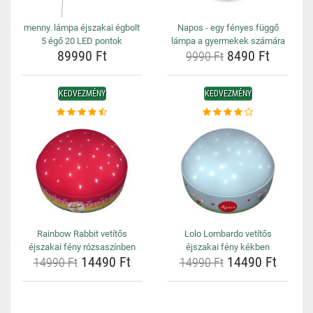
menny. lámpa éjszakai égbolt
Napos - egy fényes függő
5 égő 20 LED pontok
lámpa a gyermekek számára
89990 Ft
8490 Ft
9990 Ft
KEDVEZMÉNY
KEDVEZMÉNY
Rainbow Rabbit vetítős
Lolo Lombardo vetítős
éjszakai fény rózsaszínben
éjszakai fény kékben
14490 Ft
14490 Ft
14990 Ft
14990 Ft