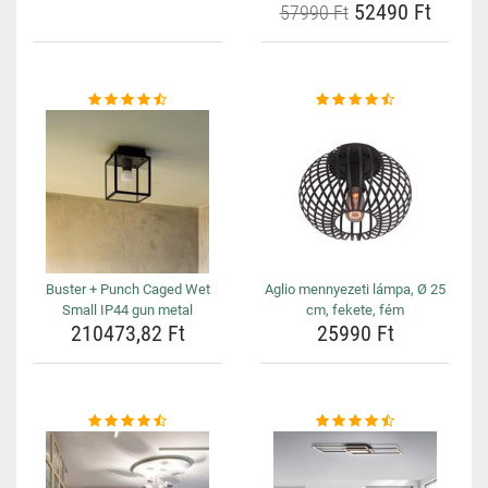
52490 Ft
57990 Ft
Buster + Punch Caged Wet
Aglio mennyezeti lámpa, Ø 25
Small IP44 gun metal
cm, fekete, fém
210473,82 Ft
25990 Ft