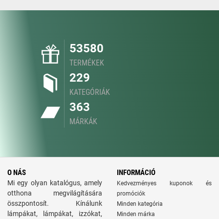
53580
TERMÉKEK
229
KATEGÓRIÁK
363
MÁRKÁK
O NÁS
INFORMÁCIÓ
Mi egy olyan katalógus, amely
Kedvezményes kuponok és
otthona megvilágítására
promóciók
összpontosít. Kínálunk
Minden kategória
lámpákat, lámpákat, izzókat,
Minden márka