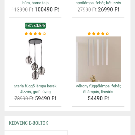
búra, barna talp
spotlámpa, fehér, két izzós
100490 Ft
26990 Ft
113990 Ft
27990 Ft
KEDVEZMÉNY
Starla függő lámpa kerek
Vékony függőlámpa, fehér,
4izzós, grafit üveg
ötlámpás, lineáris
59490 Ft
54490 Ft
73990 Ft
KEDVENC E-BOLTOK