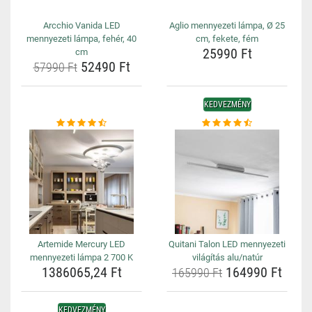
Arcchio Vanida LED
Aglio mennyezeti lámpa, Ø 25
mennyezeti lámpa, fehér, 40
cm, fekete, fém
25990 Ft
cm
52490 Ft
57990 Ft
KEDVEZMÉNY
Artemide Mercury LED
Quitani Talon LED mennyezeti
mennyezeti lámpa 2 700 K
világítás alu/natúr
1386065,24 Ft
164990 Ft
165990 Ft
KEDVEZMÉNY