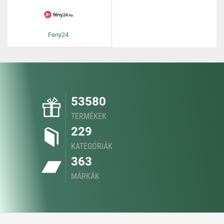
Feny24
53580
TERMÉKEK
229
KATEGÓRIÁK
363
MÁRKÁK