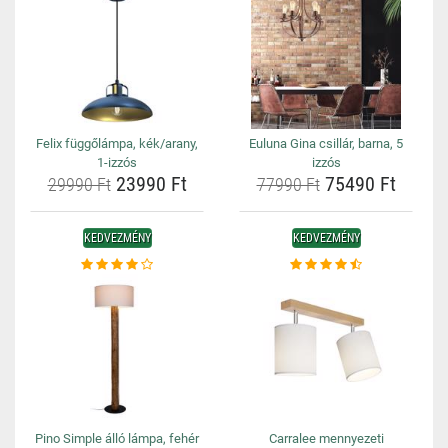
Felix függőlámpa, kék/arany,
Euluna Gina csillár, barna, 5
1-izzós
izzós
23990 Ft
75490 Ft
29990 Ft
77990 Ft
KEDVEZMÉNY
KEDVEZMÉNY
Pino Simple álló lámpa, fehér
Carralee mennyezeti