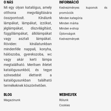
O NÁS
INFORMÁCIÓ
Mi egy olyan katalógus, amely
Kedvezményes kuponok és
otthona megvilágítására
promóciók
összpontosít. Kínálunk
Minden kategória
lámpákat, lámpákat, izzókat,
Minden márka
jéglámpákat, díszvilágítást,
Minden e-shop
függőlámpákat, állólámpákat
Újdonságok
vagy asztali lámpákat.
Kedvezmények
Röviden: kínálatunkban
mindenféle nappali, konyha,
hálószoba, gyerekszoba, wc
vagy akár kerti lámpa
megtalálható. Merítsen ihletet
katalógusunkból, és tegye
színesebbé életterét a
katalógusunkban található
termékeknek köszönhetően.
BLOG
WEBHELYEK
Magazinunk
Rólunk
Cookies