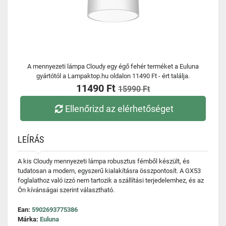
A mennyezeti lámpa Cloudy egy égő fehér terméket a Euluna
gyártótól a Lampaktop.hu oldalon 11490 Ft - ért találja.
11490 Ft
15990 Ft
Ellenőrizd az elérhetőséget
LEÍRÁS
A kis Cloudy mennyezeti lámpa robusztus fémből készült, és
tudatosan a modern, egyszerű kialakításra összpontosít. A GX53
foglalathoz való izzó nem tartozik a szállítási terjedelemhez, és az
Ön kívánságai szerint választható.
Ean:
5902693775386
Márka:
Euluna