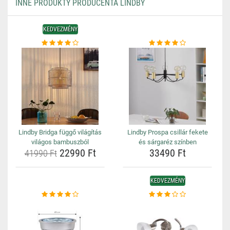
INNE PRODUKTY PRODUCENTA LINDBY
KEDVEZMÉNY
Lindby Bridga függő világítás
Lindby Prospa csillár fekete
világos bambuszból
és sárgaréz színben
22990 Ft
33490 Ft
41990 Ft
KEDVEZMÉNY