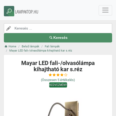
LAMPAKTOP.HU
Keresés
Home
Belső lámpák
Fali lámpák
Mayar LED fali-/olvasólámpa kihajtható kar s.réz
Mayar LED fali-/olvasólámpa
kihajtható kar s.réz
(Összesen
5
értékelés)
KEDVEZMÉNY