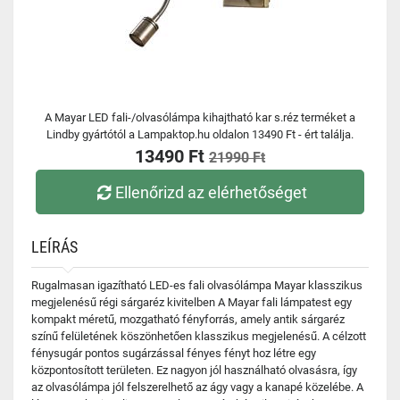
A Mayar LED fali-/olvasólámpa kihajtható kar s.réz terméket a
Lindby gyártótól a Lampaktop.hu oldalon 13490 Ft - ért találja.
13490 Ft
21990 Ft
Ellenőrizd az elérhetőséget
LEÍRÁS
Rugalmasan igazítható LED-es fali olvasólámpa Mayar klasszikus
megjelenésű régi sárgaréz kivitelben A Mayar fali lámpatest egy
kompakt méretű, mozgatható fényforrás, amely antik sárgaréz
színű felületének köszönhetően klasszikus megjelenésű. A célzott
fénysugár pontos sugárzással fényes fényt hoz létre egy
központosított területen. Ez nagyon jól használható olvasásra, így
az olvasólámpa jól felszerelhető az ágy vagy a kanapé közelébe. A