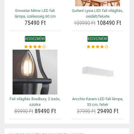
Envostar Mirror LED fali
Quitani Lysia LED fali világítás,
lámpa, szélesség 60 cm
oxidált/fekete
75490 Ft
108490 Ft
109990 Ft
KEDVEZMÉNY
KEDVEZMÉNY
Fali világítás Bradbury, 2 izzós,
Arcchio Karam LED fali lámpa,
szürke
53 cm, fehér
89490 Ft
29490 Ft
89990 Ft
37990 Ft