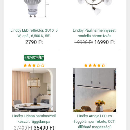
Lindby LED reflektor, GU10, 5
Lindby Paulina mennyezeti
W, opál, 6,500 K, 55°
rondella három izzós
2790 Ft
16990 Ft
19990 Ft
KEDVEZMÉNY
Lindby Liriana bambuszból
Lindby Arneja LED-es
készült függőlámpa
függőlámpa, fekete, CCT,
35490 Ft
37490 Ft
állítható magasságú