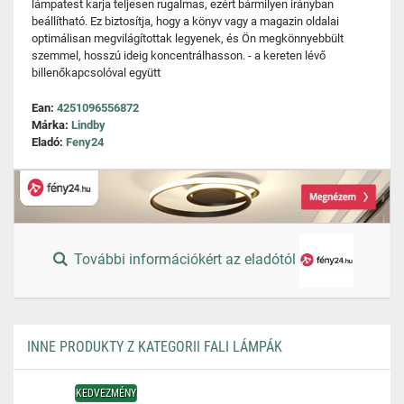
lámpatest karja teljesen rugalmas, ezért bármilyen irányban
beállítható. Ez biztosítja, hogy a könyv vagy a magazin oldalai
optimálisan megvilágítottak legyenek, és Ön megkönnyebbült
szemmel, hosszú ideig koncentrálhasson. - a kereten lévő
billenőkapcsolóval együtt
Ean:
4251096556872
Márka:
Lindby
Eladó:
Feny24
További információkért az eladótól
INNE PRODUKTY Z KATEGORII FALI LÁMPÁK
KEDVEZMÉNY