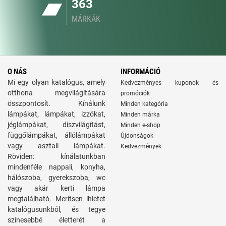
363
MÁRKÁK
O NÁS
INFORMÁCIÓ
Mi egy olyan katalógus, amely
Kedvezményes kuponok és
otthona megvilágítására
promóciók
összpontosít. Kínálunk
Minden kategória
lámpákat, lámpákat, izzókat,
Minden márka
jéglámpákat, díszvilágítást,
Minden e-shop
függőlámpákat, állólámpákat
Újdonságok
vagy asztali lámpákat.
Kedvezmények
Röviden: kínálatunkban
mindenféle nappali, konyha,
hálószoba, gyerekszoba, wc
vagy akár kerti lámpa
megtalálható. Merítsen ihletet
katalógusunkból, és tegye
színesebbé életterét a