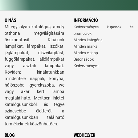
O NÁS
INFORMÁCIÓ
Mi egy olyan katalógus, amely
Kedvezményes kuponok és
otthona megvilágítására
promóciók
összpontosít. Kínálunk
Minden kategória
lámpákat, lámpákat, izzókat,
Minden márka
jéglámpákat, díszvilágítást,
Minden e-shop
függőlámpákat, állólámpákat
Újdonságok
vagy asztali lámpákat.
Kedvezmények
Röviden: kínálatunkban
mindenféle nappali, konyha,
hálószoba, gyerekszoba, wc
vagy akár kerti lámpa
megtalálható. Merítsen ihletet
katalógusunkból, és tegye
színesebbé életterét a
katalógusunkban található
termékeknek köszönhetően.
BLOG
WEBHELYEK