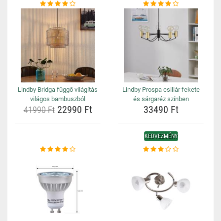
Lindby Bridga függő világítás
Lindby Prospa csillár fekete
világos bambuszból
és sárgaréz színben
22990 Ft
33490 Ft
41990 Ft
KEDVEZMÉNY