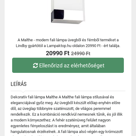
A Malthe - modern fali lámpa üvegből és fémből terméket a
Lindby gyártótól a Lampaktop.hu oldalon 20990 Ft - ért találja.
20990 Ft
24990 Ft
Ellenőrizd az elérhetőséget
LEÍRÁS
Dekoratív fali lámpa Malthe A Malthe fali lámpa stílusával és
eleganciájával győz meg. Az üvegből készült előlap enyhén előre
dől, az üveglap többnyire szaténozott, de világos peremmel
rendelkezik. Ez a kombináció rendkívül nemesnek tűnik, és jól illik
a modern környezethez. A fehér szaténüveg felület nagyon
egyenletes fényeloszlást is eredményez, amit általában
hangulatosnak érzékelnek. A fali lámpa alsó végén egy krómozott