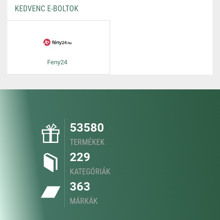
KEDVENC E-BOLTOK
Feny24
53580
TERMÉKEK
229
KATEGÓRIÁK
363
MÁRKÁK