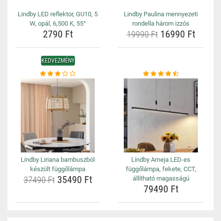
Lindby LED reflektor, GU10, 5
Lindby Paulina mennyezeti
W, opál, 6,500 K, 55°
rondella három izzós
2790 Ft
16990 Ft
19990 Ft
KEDVEZMÉNY
Lindby Liriana bambuszból
Lindby Arneja LED-es
készült függőlámpa
függőlámpa, fekete, CCT,
35490 Ft
37490 Ft
állítható magasságú
79490 Ft