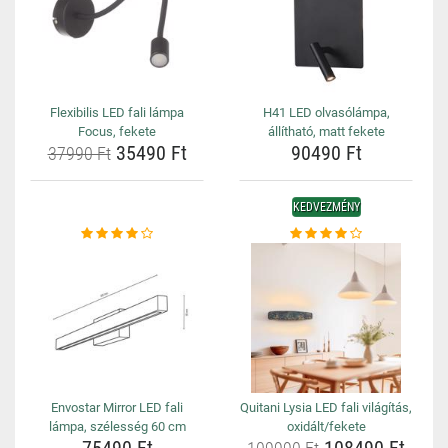
Flexibilis LED fali lámpa
H41 LED olvasólámpa,
Focus, fekete
állítható, matt fekete
35490 Ft
90490 Ft
37990 Ft
KEDVEZMÉNY
Envostar Mirror LED fali
Quitani Lysia LED fali világítás,
lámpa, szélesség 60 cm
oxidált/fekete