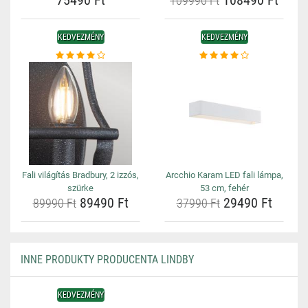
75490 Ft
108490 Ft
109990 Ft
KEDVEZMÉNY
KEDVEZMÉNY
Fali világítás Bradbury, 2 izzós,
Arcchio Karam LED fali lámpa,
szürke
53 cm, fehér
89490 Ft
29490 Ft
89990 Ft
37990 Ft
INNE PRODUKTY PRODUCENTA LINDBY
KEDVEZMÉNY