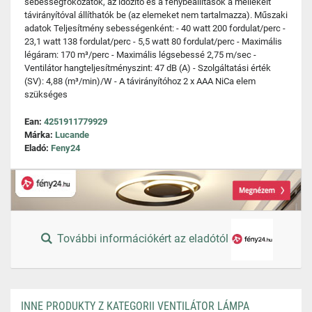
sebességfokozatok, az időzítő és a fénybeállítások a mellékelt
távirányítóval állíthatók be (az elemeket nem tartalmazza). Műszaki
adatok Teljesítmény sebességenként: - 40 watt 200 fordulat/perc -
23,1 watt 138 fordulat/perc - 5,5 watt 80 fordulat/perc - Maximális
légáram: 170 m³/perc - Maximális légsebessé 2,75 m/sec -
Ventilátor hangteljesítményszint: 47 dB (A) - Szolgáltatási érték
(SV): 4,88 (m³/min)/W - A távirányítóhoz 2 x AAA NiCa elem
szükséges
Ean:
4251911779929
Márka:
Lucande
Eladó:
Feny24
További információkért az eladótól
INNE PRODUKTY Z KATEGORII VENTILÁTOR LÁMPA