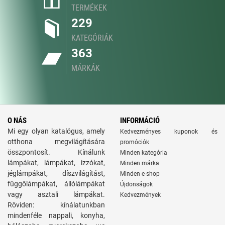
TERMÉKEK
229
KATEGÓRIÁK
363
MÁRKÁK
O NÁS
INFORMÁCIÓ
Mi egy olyan katalógus, amely
Kedvezményes kuponok és
otthona megvilágítására
promóciók
összpontosít. Kínálunk
Minden kategória
lámpákat, lámpákat, izzókat,
Minden márka
jéglámpákat, díszvilágítást,
Minden e-shop
függőlámpákat, állólámpákat
Újdonságok
vagy asztali lámpákat.
Kedvezmények
Röviden: kínálatunkban
mindenféle nappali, konyha,