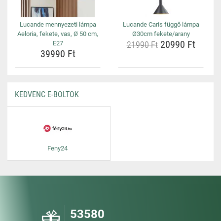
Lucande mennyezeti lámpa
Lucande Caris függő lámpa
Aeloria, fekete, vas, Ø 50 cm,
Ø30cm fekete/arany
20990 Ft
E27
21990 Ft
39990 Ft
KEDVENC E-BOLTOK
Feny24
53580