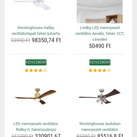
Westinghouse Halley
Lindby LED mennyezeti
ventilátorlapát fehér/juharfa
ventilátor Aerallo, fehér, CCT,
98350,74 Ft
93990 Ft
csendes
50490 Ft
KEDVEZMÉNY
KEDVEZMÉNY
LED mennyezeti ventilátor
Westinghouse Audubon
Ridley II, háromszárnyú
mennyezeti ventilátor
330901,67
85516,8 Ft
341990 Ft
85990 Ft