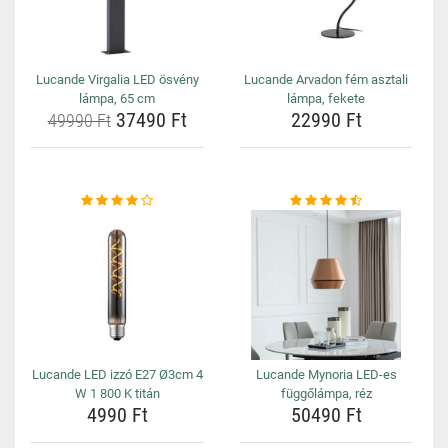
Lucande Virgalia LED ösvény
Lucande Arvadon fém asztali
lámpa, 65 cm
lámpa, fekete
37490 Ft
22990 Ft
49990 Ft
Lucande LED izzó E27 Ø3cm 4
Lucande Mynoria LED-es
W 1 800 K titán
függőlámpa, réz
4990 Ft
50490 Ft