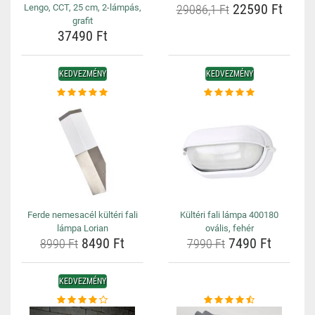
22590 Ft
Lengo, CCT, 25 cm, 2-lámpás,
29086,1 Ft
grafit
37490 Ft
KEDVEZMÉNY
KEDVEZMÉNY
Ferde nemesacél kültéri fali
Kültéri fali lámpa 400180
lámpa Lorian
ovális, fehér
8490 Ft
7490 Ft
8990 Ft
7990 Ft
KEDVEZMÉNY