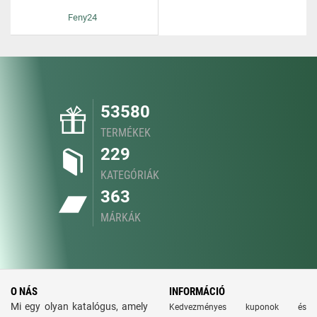
Feny24
53580
TERMÉKEK
229
KATEGÓRIÁK
363
MÁRKÁK
O NÁS
INFORMÁCIÓ
Mi egy olyan katalógus, amely
Kedvezményes kuponok és