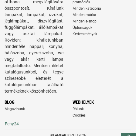
otthona megvilágítására
promóciók
összpontosít. Kínálunk
Minden kategória
lámpákat, lámpákat, izzókat,
Minden márka
jéglámpákat, díszvilágítást,
Minden e-shop
függőlámpákat, állólámpákat
Újdonságok
vagy asztali lámpákat.
Kedvezmények
Röviden: kínálatunkban
mindenféle nappali, konyha,
hálószoba, gyerekszoba, wc
vagy akár kerti lámpa
megtalálható. Merítsen ihletet
katalógusunkból, és tegye
színesebbé életterét a
katalógusunkban található
termékeknek köszönhetően.
BLOG
WEBHELYEK
Magazinunk
Rólunk
Cookies
Feny24
©LAMPAKTOP.HU 2026