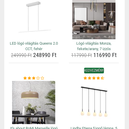
LED lógó világítás Queens 2.0
Lógó világítás Monza,
CCT, fehér
fekete/arany, 7 izzós
248990 Ft
116990 Ft
249990 Ft
117990 Ft
KEDVEZMÉNY
It's about RoMi Marseille lógó
Lindby Etiena függő lámpa, 5