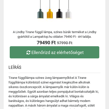
A Lindby Tirane függő lámpa, színes búrák terméket a Lindby
gyártótól a Lampaktop.hu oldalon 79490 Ft - ért találja.
79490 Ft
97990 Ft
Ellenőrizd az elérhetőséget
LEÍRÁS
Tirane függőlámpa színes üveg lámpaernyőkkel A Tirane
függőlámpa különböző színei egymást kiegészítve alkotnak
sikeres összkoncepciót. A lámpaernyők már külön-külön is
meggyőzőek. Együtt azonban teljes pompájukat bontakoztatják ki,
és különösen a sárga árnyalat emelkedik ki. Világos és
barátságos, és különleges hangsúlyt adhat bármely modern
nappaliban. A másik három árnyalat a maga visszafogott, sötét