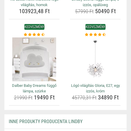
világítás, homok
izzós, opálüveg
103923,48 Ft
50490 Ft
57990 Ft
KEDVEZMÉNY
KEDVEZMÉNY
Dalber Baby Dreams függő
Lógó világítás Gloria, E27, egy
lámpa, szürke
izzós, króm
19490 Ft
34890 Ft
21990 Ft
45770,31 Ft
INNE PRODUKTY PRODUCENTA LINDBY