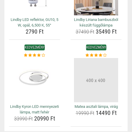
Lindby LED reflektor, GU10, 5
Lindby Liriana bambuszból
W, opál, 6,500 K, 55°
készült függőlámpa
2790 Ft
35490 Ft
37490 Ft
KEDVEZMÉNY
KEDVEZMÉNY
Lindby Kyron LED mennyezeti
Matea asztali lámpa, virág
14490 Ft
lámpa, matt fehér
19990 Ft
20990 Ft
33990 Ft