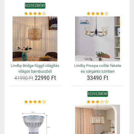
KEDVEZMÉNY
Lindby Bridga függő világítás
Lindby Prospa csillár fekete
világos bambuszból
és sárgaréz színben
22990 Ft
33490 Ft
41990 Ft
KEDVEZMÉNY