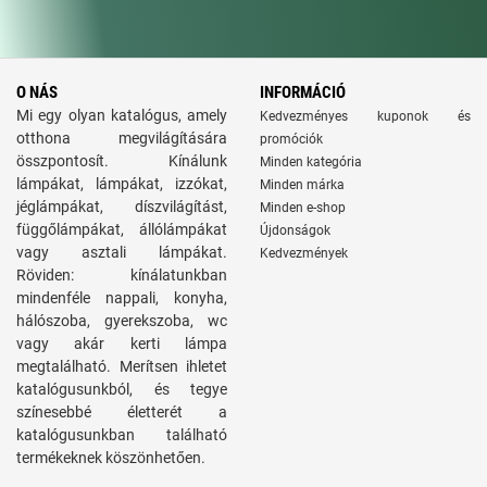
O NÁS
INFORMÁCIÓ
Mi egy olyan katalógus, amely
Kedvezményes kuponok és
otthona megvilágítására
promóciók
összpontosít. Kínálunk
Minden kategória
lámpákat, lámpákat, izzókat,
Minden márka
jéglámpákat, díszvilágítást,
Minden e-shop
függőlámpákat, állólámpákat
Újdonságok
vagy asztali lámpákat.
Kedvezmények
Röviden: kínálatunkban
mindenféle nappali, konyha,
hálószoba, gyerekszoba, wc
vagy akár kerti lámpa
megtalálható. Merítsen ihletet
katalógusunkból, és tegye
színesebbé életterét a
katalógusunkban található
termékeknek köszönhetően.