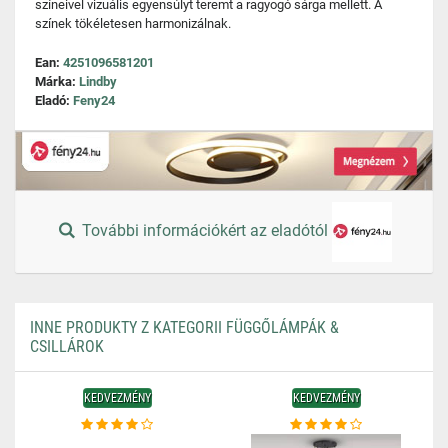
színeivel vizuális egyensúlyt teremt a ragyogó sárga mellett. A
színek tökéletesen harmonizálnak.
Ean:
4251096581201
Márka:
Lindby
Eladó:
Feny24
További információkért az eladótól
INNE PRODUKTY Z KATEGORII FÜGGŐLÁMPÁK &
CSILLÁROK
KEDVEZMÉNY
KEDVEZMÉNY