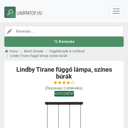
LAMPAKTOP.HU
Keresés
Home
Belső lámpák
Függőlámpák & Csillárok
Lindby Tirane függő lámpa, színes búrák
Lindby Tirane függő lámpa, színes
búrák
(Összesen
2
értékelés)
KEDVEZMÉNY