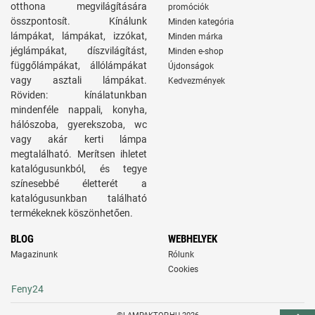
otthona megvilágítására
promóciók
összpontosít. Kínálunk
Minden kategória
lámpákat, lámpákat, izzókat,
Minden márka
jéglámpákat, díszvilágítást,
Minden e-shop
függőlámpákat, állólámpákat
Újdonságok
vagy asztali lámpákat.
Kedvezmények
Röviden: kínálatunkban
mindenféle nappali, konyha,
hálószoba, gyerekszoba, wc
vagy akár kerti lámpa
megtalálható. Merítsen ihletet
katalógusunkból, és tegye
színesebbé életterét a
katalógusunkban található
termékeknek köszönhetően.
BLOG
WEBHELYEK
Magazinunk
Rólunk
Cookies
Feny24