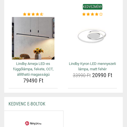
KEDVEZMÉNY
Lindby Arneja LED-es
Lindby Kyron LED mennyezeti
függőlámpa, fekete, CCT,
lámpa, matt fehér
20990 Ft
állítható magasságú
33990 Ft
79490 Ft
KEDVENC E-BOLTOK