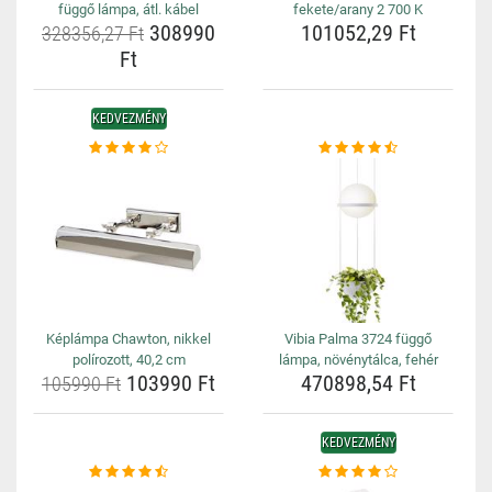
függő lámpa, átl. kábel
fekete/arany 2 700 K
308990
101052,29 Ft
328356,27 Ft
Ft
KEDVEZMÉNY
Képlámpa Chawton, nikkel
Vibia Palma 3724 függő
polírozott, 40,2 cm
lámpa, növénytálca, fehér
103990 Ft
470898,54 Ft
105990 Ft
KEDVEZMÉNY