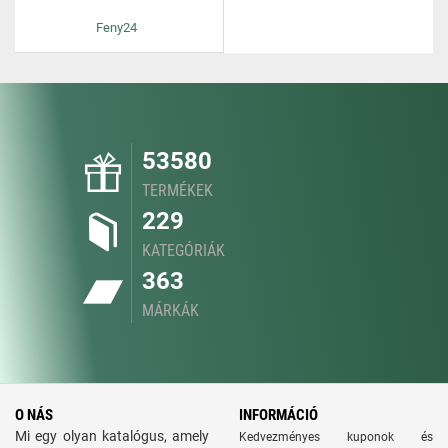
Feny24
53580
TERMÉKEK
229
KATEGÓRIÁK
363
MÁRKÁK
O NÁS
INFORMÁCIÓ
Mi egy olyan katalógus, amely
Kedvezményes kuponok és