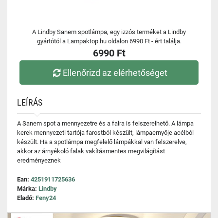
A Lindby Sanem spotlámpa, egy izzós terméket a Lindby
gyártótól a Lampaktop.hu oldalon 6990 Ft - ért találja.
6990 Ft
Ellenőrizd az elérhetőséget
LEÍRÁS
A Sanem spot a mennyezetre és a falra is felszerelhető. A lámpa
kerek mennyezeti tartója farostból készült, lámpaernyője acélból
készült. Ha a spotlámpa megfelelő lámpákkal van felszerelve,
akkor az árnyékoló falak vakításmentes megvilágítást
eredményeznek
Ean:
4251911725636
Márka:
Lindby
Eladó:
Feny24