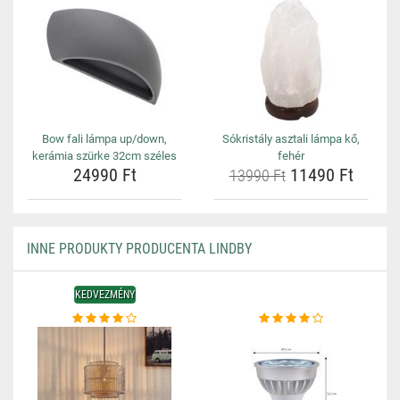
Bow fali lámpa up/down,
Sókristály asztali lámpa kő,
kerámia szürke 32cm széles
fehér
24990 Ft
11490 Ft
13990 Ft
INNE PRODUKTY PRODUCENTA LINDBY
KEDVEZMÉNY