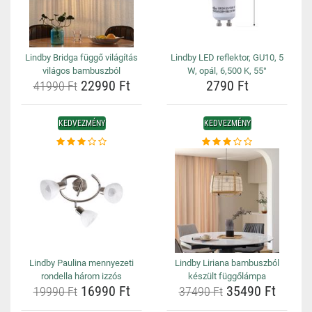
Lindby Bridga függő világítás
Lindby LED reflektor, GU10, 5
világos bambuszból
W, opál, 6,500 K, 55°
22990 Ft
2790 Ft
41990 Ft
KEDVEZMÉNY
KEDVEZMÉNY
Lindby Paulina mennyezeti
Lindby Liriana bambuszból
rondella három izzós
készült függőlámpa
16990 Ft
35490 Ft
19990 Ft
37490 Ft