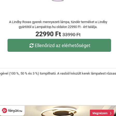
A Lindby Roxas gyerek mennyezeti lámpa, tündér terméket a Lindby
gyártótól a Lampaktop.hu oldalon 22990 Ft - ért találja.
22990 Ft
33990 Ft
Ellenőrizd az elérhetőséget
ével (100 %, 50 % és 3 %) tompítható. A vasból készült kerek lámpatest rózsaszín