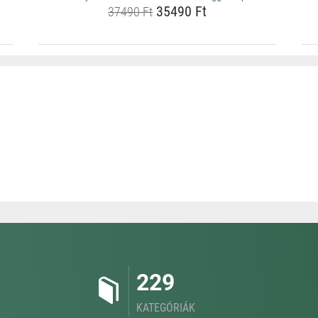
35490 Ft
37490 Ft
229
KATEGÓRIÁK