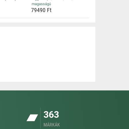
magasságú
79490 Ft
363
MÁRKÁK