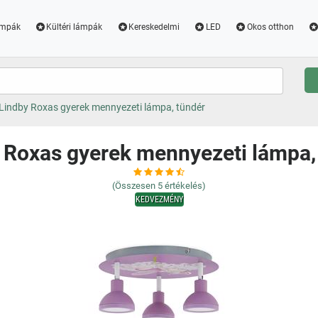
ámpák
Kültéri lámpák
Kereskedelmi
LED
Okos otthon
Lindby Roxas gyerek mennyezeti lámpa, tündér
 Roxas gyerek mennyezeti lámpa,
(Összesen
5
értékelés)
KEDVEZMÉNY