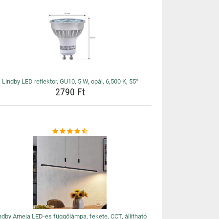
Lindby LED reflektor, GU10, 5 W, opál, 6,500 K, 55°
2790 Ft
ndby Arneja LED-es függőlámpa, fekete, CCT, állítható