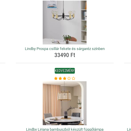
Lindby Prospa csillár fekete és sárgaréz színben
33490 Ft
KEDVEZMÉNY
Lindby Liriana bambuszból készült függőlámpa
Li