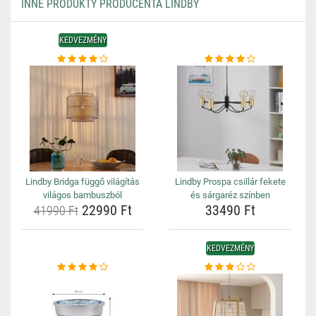
INNE PRODUKTY PRODUCENTA LINDBY
KEDVEZMÉNY
Lindby Bridga függő világítás
Lindby Prospa csillár fekete
világos bambuszból
és sárgaréz színben
22990 Ft
33490 Ft
41990 Ft
KEDVEZMÉNY