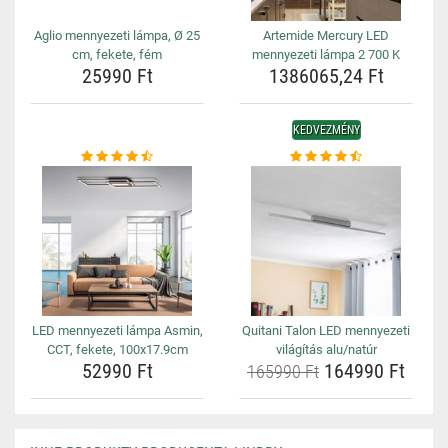
Aglio mennyezeti lámpa, Ø 25
Artemide Mercury LED
cm, fekete, fém
mennyezeti lámpa 2 700 K
25990 Ft
1386065,24 Ft
KEDVEZMÉNY
LED mennyezeti lámpa Asmin,
Quitani Talon LED mennyezeti
CCT, fekete, 100x17.9cm
világítás alu/natúr
52990 Ft
164990 Ft
165990 Ft