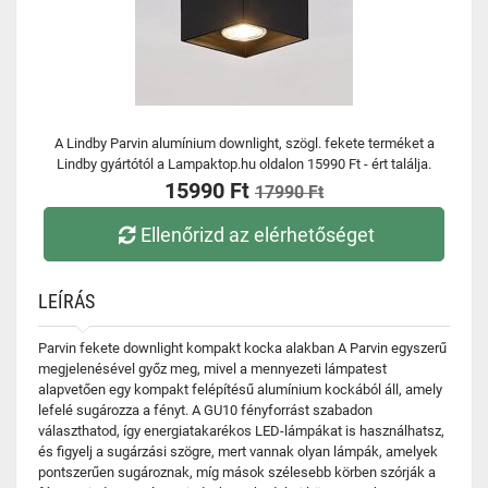
A Lindby Parvin alumínium downlight, szögl. fekete terméket a
Lindby gyártótól a Lampaktop.hu oldalon 15990 Ft - ért találja.
15990 Ft
17990 Ft
Ellenőrizd az elérhetőséget
LEÍRÁS
Parvin fekete downlight kompakt kocka alakban A Parvin egyszerű
megjelenésével győz meg, mivel a mennyezeti lámpatest
alapvetően egy kompakt felépítésű alumínium kockából áll, amely
lefelé sugározza a fényt. A GU10 fényforrást szabadon
választhatod, így energiatakarékos LED-lámpákat is használhatsz,
és figyelj a sugárzási szögre, mert vannak olyan lámpák, amelyek
pontszerűen sugároznak, míg mások szélesebb körben szórják a