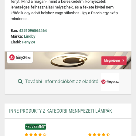
fényt. Mind a magán-, mind a kereskedelmi környezetek
lehetséges felhasználási helyszínek, és a fekete kivitel nem
kötődik egy adott helyhez vagy stílushoz - így a Parvin egy szép
mindenes.
Ean:
4251096564464
Márka:
Lindby
Eladó:
Feny24
További információkért az eladótól
INNE PRODUKTY Z KATEGORII MENNYEZETI LÁMPÁK
KEDVEZMÉNY