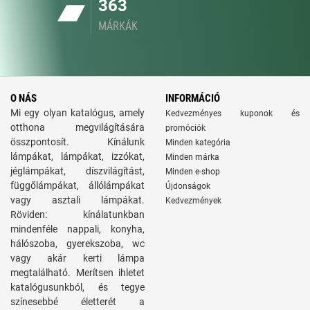
363
MÁRKÁK
O NÁS
INFORMÁCIÓ
Mi egy olyan katalógus, amely
Kedvezményes kuponok és
otthona megvilágítására
promóciók
összpontosít. Kínálunk
Minden kategória
lámpákat, lámpákat, izzókat,
Minden márka
jéglámpákat, díszvilágítást,
Minden e-shop
függőlámpákat, állólámpákat
Újdonságok
vagy asztali lámpákat.
Kedvezmények
Röviden: kínálatunkban
mindenféle nappali, konyha,
hálószoba, gyerekszoba, wc
vagy akár kerti lámpa
megtalálható. Merítsen ihletet
katalógusunkból, és tegye
színesebbé életterét a