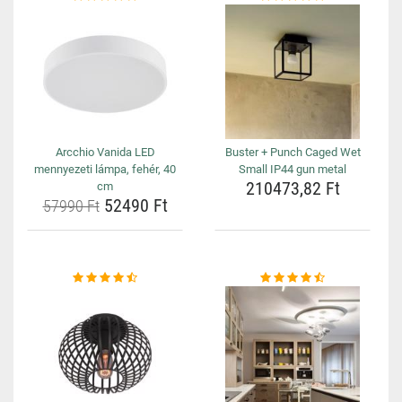
Arcchio Vanida LED
Buster + Punch Caged Wet
mennyezeti lámpa, fehér, 40
Small IP44 gun metal
210473,82 Ft
cm
52490 Ft
57990 Ft