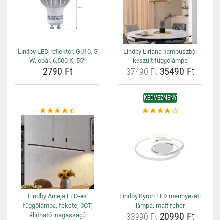
Lindby LED reflektor, GU10, 5
Lindby Liriana bambuszból
W, opál, 6,500 K, 55°
készült függőlámpa
2790 Ft
35490 Ft
37490 Ft
KEDVEZMÉNY
Lindby Arneja LED-es
Lindby Kyron LED mennyezeti
függőlámpa, fekete, CCT,
lámpa, matt fehér
20990 Ft
állítható magasságú
33990 Ft