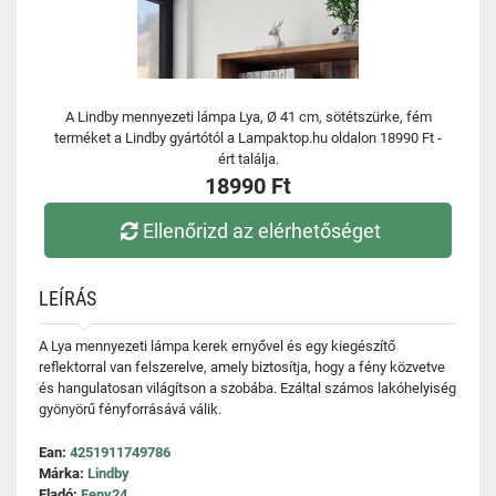
A Lindby mennyezeti lámpa Lya, Ø 41 cm, sötétszürke, fém
terméket a Lindby gyártótól a Lampaktop.hu oldalon 18990 Ft -
ért találja.
18990 Ft
Ellenőrizd az elérhetőséget
LEÍRÁS
A Lya mennyezeti lámpa kerek ernyővel és egy kiegészítő
reflektorral van felszerelve, amely biztosítja, hogy a fény közvetve
és hangulatosan világítson a szobába. Ezáltal számos lakóhelyiség
gyönyörű fényforrásává válik.
Ean:
4251911749786
Márka:
Lindby
Eladó:
Feny24