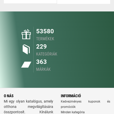
53580
TERMÉKEK
229
KATEGÓRIÁK
363
MÁRKÁK
O NÁS
INFORMÁCIÓ
Mi egy olyan katalógus, amely
Kedvezményes kuponok és
otthona megvilágítására
promóciók
összpontosít. Kínálunk
Minden kategória