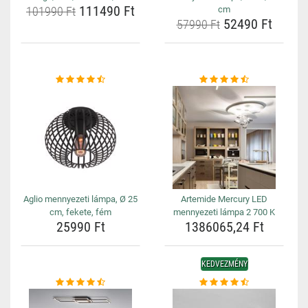
111490 Ft
101990 Ft
cm
52490 Ft
57990 Ft
Aglio mennyezeti lámpa, Ø 25
Artemide Mercury LED
cm, fekete, fém
mennyezeti lámpa 2 700 K
25990 Ft
1386065,24 Ft
KEDVEZMÉNY