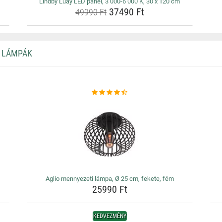
Lindby Luay LED panel, 3 000-6 000 K, 30 x 120 cm
37490 Ft
49990 Ft
I LÁMPÁK
Aglio mennyezeti lámpa, Ø 25 cm, fekete, fém
25990 Ft
KEDVEZMÉNY