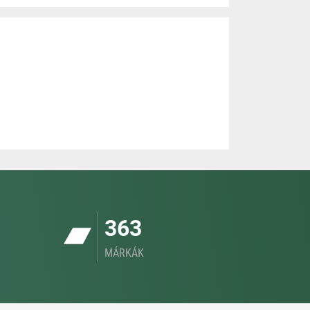
363
MÁRKÁK