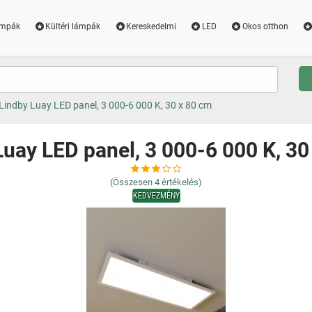
ámpák
Kültéri lámpák
Kereskedelmi
LED
Okos otthon
Lindby Luay LED panel, 3 000-6 000 K, 30 x 80 cm
Luay LED panel, 3 000-6 000 K, 30
(Összesen
4
értékelés)
KEDVEZMÉNY