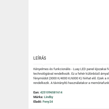
LEÍRÁS
Kényelmes és funkcionális - Luay LED panel éjszakai f
technológiával rendelkezik. Ez a fehér különböző árnya
fénymódot (3000 K/4000 K/6000 K) hívhat elő. Ezek a me
rendelkezik. A távirányító használatakor a memóriafunkc
Ean:
4251096581614
Márka:
Lindby
Eladó:
Feny24