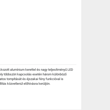
kkozott alumínium kerettel és nagy teljesítményű LED
amely többszöri kapcsolás esetén három különböző
atos tompítását és éjszakai fény funkcióval is
ítás közvetlenül előhívásra kerüljön.