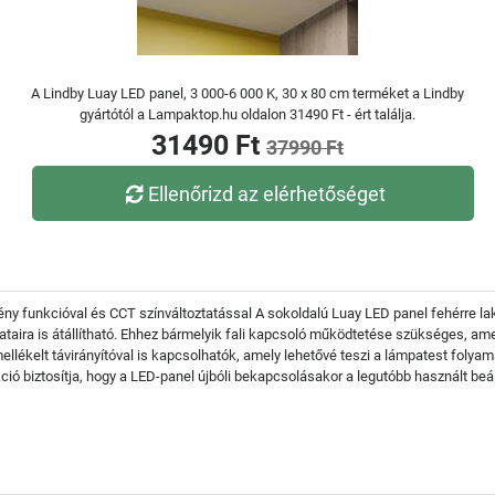
A Lindby Luay LED panel, 3 000-6 000 K, 30 x 80 cm terméket a Lindby
gyártótól a Lampaktop.hu oldalon 31490 Ft - ért találja.
31490 Ft
37990 Ft
Ellenőrizd az elérhetőséget
ény funkcióval és CCT színváltoztatással A sokoldalú Luay LED panel fehérre la
lataira is átállítható. Ehhez bármelyik fali kapcsoló működtetése szükséges, 
llékelt távirányítóval is kapcsolhatók, amely lehetővé teszi a lámpatest folyam
ió biztosítja, hogy a LED-panel újbóli bekapcsolásakor a legutóbb használt beáll