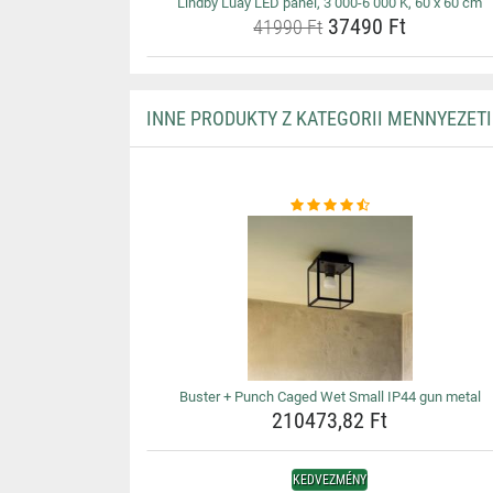
Lindby Luay LED panel, 3 000-6 000 K, 60 x 60 cm
37490 Ft
41990 Ft
INNE PRODUKTY Z KATEGORII MENNYEZET
Buster + Punch Caged Wet Small IP44 gun metal
210473,82 Ft
KEDVEZMÉNY