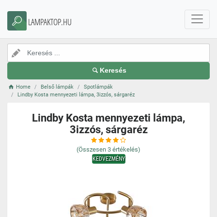
LAMPAKTOP.HU
Keresés
Home
Belső lámpák
Spotlámpák
Lindby Kosta mennyezeti lámpa, 3izzós, sárgaréz
Lindby Kosta mennyezeti lámpa,
3izzós, sárgaréz
(Összesen
3
értékelés)
KEDVEZMÉNY