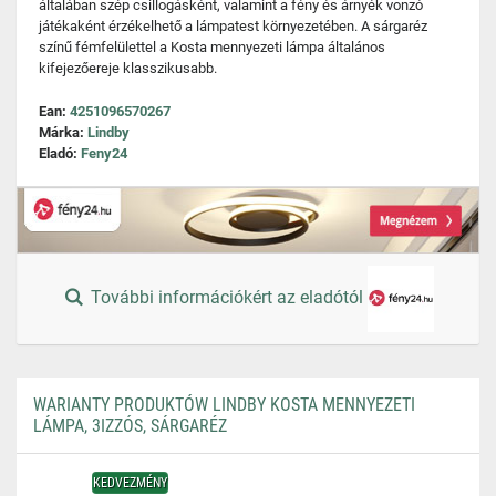
általában szép csillogásként, valamint a fény és árnyék vonzó
játékaként érzékelhető a lámpatest környezetében. A sárgaréz
színű fémfelülettel a Kosta mennyezeti lámpa általános
kifejezőereje klasszikusabb.
Ean:
4251096570267
Márka:
Lindby
Eladó:
Feny24
További információkért az eladótól
WARIANTY PRODUKTÓW LINDBY KOSTA MENNYEZETI
LÁMPA, 3IZZÓS, SÁRGARÉZ
KEDVEZMÉNY