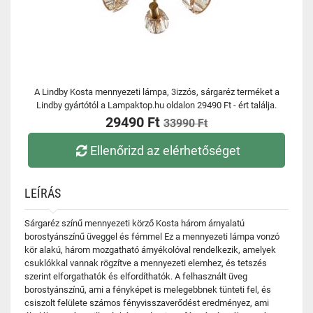
A Lindby Kosta mennyezeti lámpa, 3izzós, sárgaréz terméket a
Lindby gyártótól a Lampaktop.hu oldalon 29490 Ft - ért találja.
29490 Ft
33990 Ft
Ellenőrizd az elérhetőséget
LEÍRÁS
Sárgaréz színű mennyezeti körző Kosta három árnyalatú
borostyánszínű üveggel és fémmel Ez a mennyezeti lámpa vonzó
kör alakú, három mozgatható árnyékolóval rendelkezik, amelyek
csuklókkal vannak rögzítve a mennyezeti elemhez, és tetszés
szerint elforgathatók és elfordíthatók. A felhasznált üveg
borostyánszínű, ami a fényképet is melegebbnek tünteti fel, és
csiszolt felülete számos fényvisszaverődést eredményez, ami