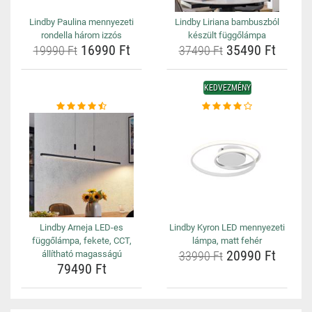
Lindby Paulina mennyezeti
Lindby Liriana bambuszból
rondella három izzós
készült függőlámpa
16990 Ft
35490 Ft
19990 Ft
37490 Ft
KEDVEZMÉNY
Lindby Arneja LED-es
Lindby Kyron LED mennyezeti
függőlámpa, fekete, CCT,
lámpa, matt fehér
20990 Ft
állítható magasságú
33990 Ft
79490 Ft