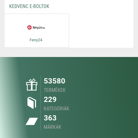
KEDVENC E-BOLTOK
Feny24
53580
TERMÉKEK
229
KATEGÓRIÁK
363
MÁRKÁK