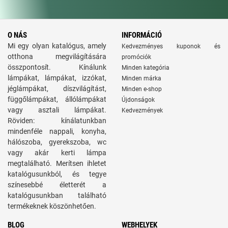
O NÁS
INFORMÁCIÓ
Mi egy olyan katalógus, amely
Kedvezményes kuponok és
otthona megvilágítására
promóciók
összpontosít. Kínálunk
Minden kategória
lámpákat, lámpákat, izzókat,
Minden márka
jéglámpákat, díszvilágítást,
Minden e-shop
függőlámpákat, állólámpákat
Újdonságok
vagy asztali lámpákat.
Kedvezmények
Röviden: kínálatunkban
mindenféle nappali, konyha,
hálószoba, gyerekszoba, wc
vagy akár kerti lámpa
megtalálható. Merítsen ihletet
katalógusunkból, és tegye
színesebbé életterét a
katalógusunkban található
termékeknek köszönhetően.
BLOG
WEBHELYEK