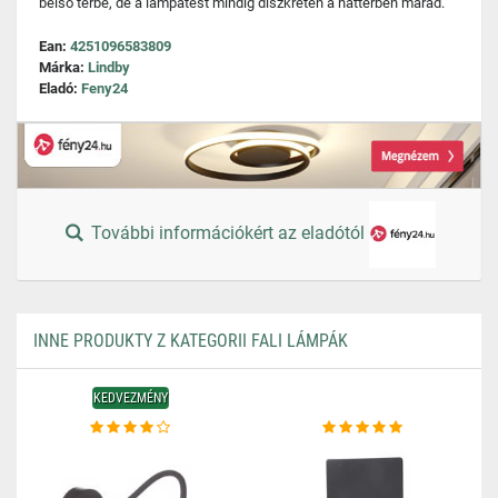
belső térbe, de a lámpatest mindig diszkréten a háttérben marad.
Ean:
4251096583809
Márka:
Lindby
Eladó:
Feny24
További információkért az eladótól
INNE PRODUKTY Z KATEGORII FALI LÁMPÁK
KEDVEZMÉNY