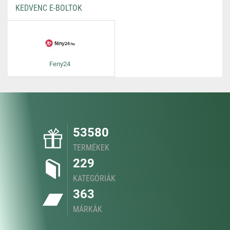
KEDVENC E-BOLTOK
Feny24
53580
TERMÉKEK
229
KATEGÓRIÁK
363
MÁRKÁK