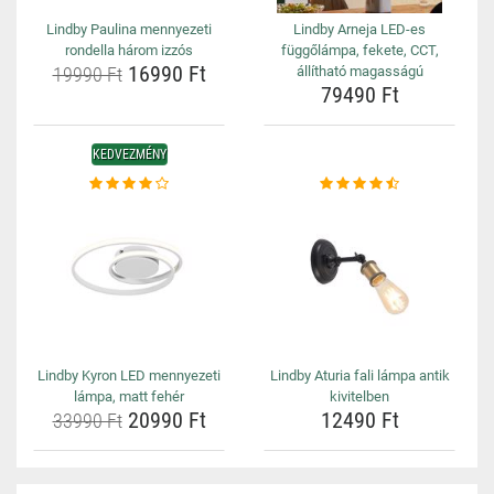
Lindby Paulina mennyezeti
Lindby Arneja LED-es
rondella három izzós
függőlámpa, fekete, CCT,
16990 Ft
19990 Ft
állítható magasságú
79490 Ft
KEDVEZMÉNY
Lindby Kyron LED mennyezeti
Lindby Aturia fali lámpa antik
lámpa, matt fehér
kivitelben
20990 Ft
12490 Ft
33990 Ft