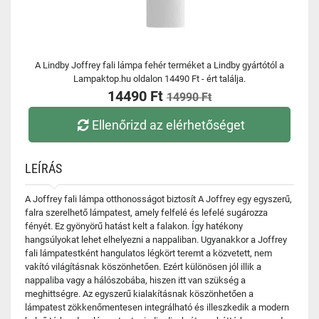
A Lindby Joffrey fali lámpa fehér terméket a Lindby gyártótól a
Lampaktop.hu oldalon 14490 Ft - ért találja.
14490 Ft
14990 Ft
Ellenőrizd az elérhetőséget
LEÍRÁS
A Joffrey fali lámpa otthonosságot biztosít A Joffrey egy egyszerű,
falra szerelhető lámpatest, amely felfelé és lefelé sugározza
fényét. Ez gyönyörű hatást kelt a falakon. Így hatékony
hangsúlyokat lehet elhelyezni a nappaliban. Ugyanakkor a Joffrey
fali lámpatestként hangulatos légkört teremt a közvetett, nem
vakító világításnak köszönhetően. Ezért különösen jól illik a
nappaliba vagy a hálószobába, hiszen itt van szükség a
meghittségre. Az egyszerű kialakításnak köszönhetően a
lámpatest zökkenőmentesen integrálható és illeszkedik a modern