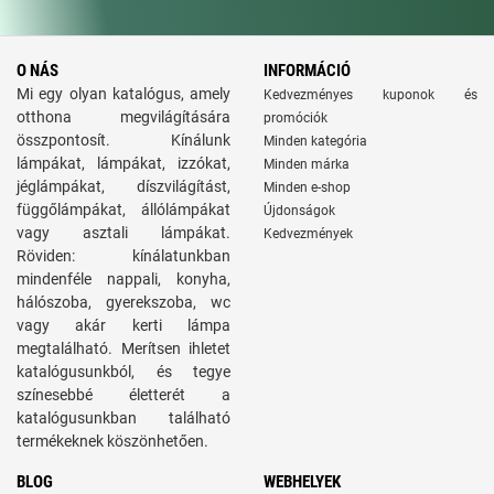
O NÁS
INFORMÁCIÓ
Mi egy olyan katalógus, amely
Kedvezményes kuponok és
otthona megvilágítására
promóciók
összpontosít. Kínálunk
Minden kategória
lámpákat, lámpákat, izzókat,
Minden márka
jéglámpákat, díszvilágítást,
Minden e-shop
függőlámpákat, állólámpákat
Újdonságok
vagy asztali lámpákat.
Kedvezmények
Röviden: kínálatunkban
mindenféle nappali, konyha,
hálószoba, gyerekszoba, wc
vagy akár kerti lámpa
megtalálható. Merítsen ihletet
katalógusunkból, és tegye
színesebbé életterét a
katalógusunkban található
termékeknek köszönhetően.
BLOG
WEBHELYEK