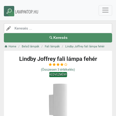
LAMPAKTOP.HU
Keresés
Home
Belső lámpák
Fali lámpák
Lindby Joffrey fali lámpa fehér
Lindby Joffrey fali lámpa fehér
(Összesen
3
értékelés)
KEDVEZMÉNY