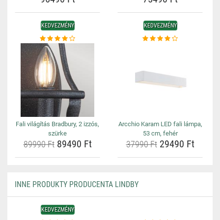
KEDVEZMÉNY
KEDVEZMÉNY
Fali világítás Bradbury, 2 izzós,
Arcchio Karam LED fali lámpa,
szürke
53 cm, fehér
89490 Ft
29490 Ft
89990 Ft
37990 Ft
INNE PRODUKTY PRODUCENTA LINDBY
KEDVEZMÉNY