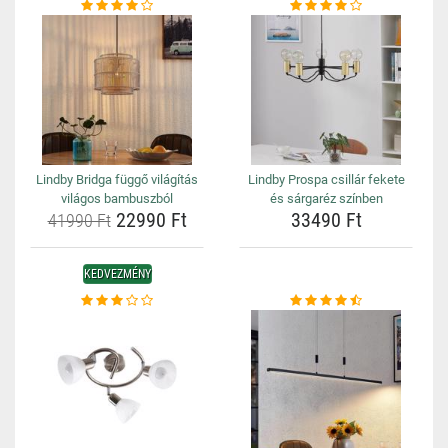
Lindby Bridga függő világítás
Lindby Prospa csillár fekete
világos bambuszból
és sárgaréz színben
22990 Ft
33490 Ft
41990 Ft
KEDVEZMÉNY