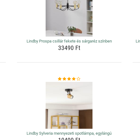
Lindby Prospa csillár fekete és sárgaréz színben
Li
33490 Ft
Lindby Sylveria mennyezeti spotlámpa, egylángú