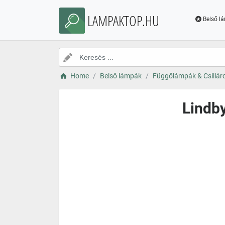
LAMPAKTOP.HU
Belső l
Home
Belső lámpák
Függőlámpák & Csillár
Lindby