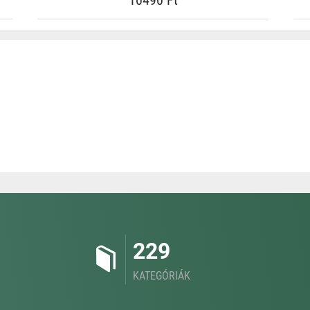
10490 Ft
229
KATEGÓRIÁK