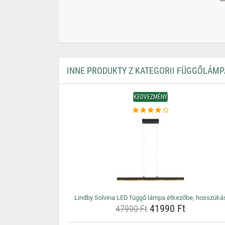
INNE PRODUKTY Z KATEGORII FÜGGŐLÁMP
KEDVEZMÉNY
Lindby Solvina LED függő lámpa étkezőbe, hosszúká
41990 Ft
47990 Ft