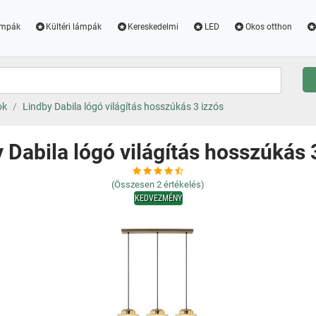
ámpák
Kültéri lámpák
Kereskedelmi
LED
Okos otthon
ok
Lindby Dabila lógó világítás hosszúkás 3 izzós
 Dabila lógó világítás hosszúkás 
(Összesen
2
értékelés)
KEDVEZMÉNY