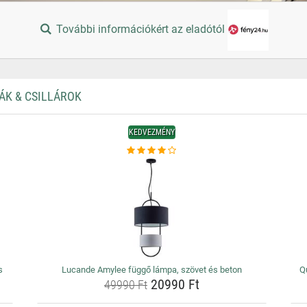
További információkért az eladótól
ÁK & CSILLÁROK
KEDVEZMÉNY
s
Lucande Amylee függő lámpa, szövet és beton
Q
20990 Ft
49990 Ft