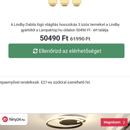
A Lindby Dabila lógó világítás hosszúkás 3 izzós terméket a Lindby
gyártótól a Lampaktop.hu oldalon 50490 Ft - ért találja.
50490 Ft
61990 Ft
Ellenőrizd az elérhetőséget
aernyővel rendelkezik. E27-es izzókkal szerelhető fel.