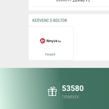
20990 Ft
33990 Ft
KEDVENC E-BOLTOK
Feny24
53580
TERMÉKEK