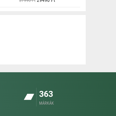
29490 Ft
37990 Ft
363
MÁRKÁK