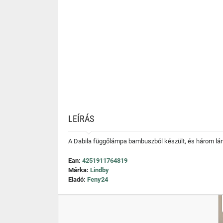
LEÍRÁS
A Dabila függőlámpa bambuszból készült, és három lámp
Ean:
4251911764819
Márka:
Lindby
Eladó:
Feny24