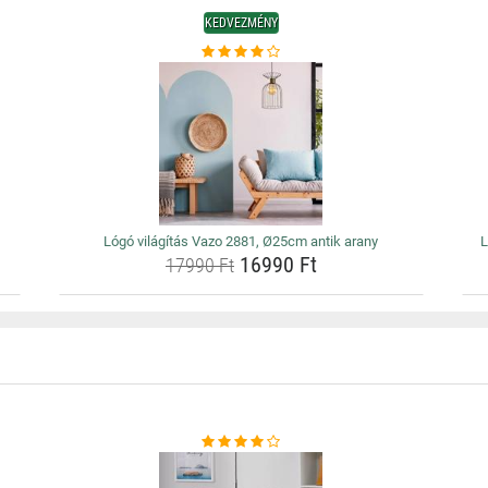
KEDVEZMÉNY
Lógó világítás Vazo 2881, Ø25cm antik arany
L
16990 Ft
17990 Ft