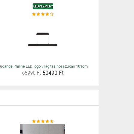
KEDVEZMÉNY
ucande Philine LED lógó világítás hosszúkás 101cm
50490 Ft
65990 Ft